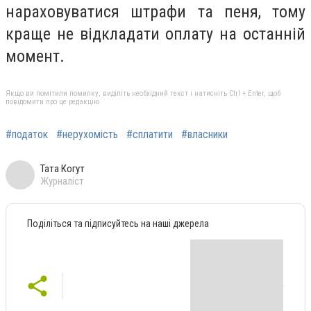
нараховуватися штрафи та пеня, тому
краще не відкладати оплату на останній
момент.
Якщо ви помітили помилку, виділіть необхідний текст і натисніть Ctrl + Enter, щоб
повідомити про це редакцію
#податок
#нерухомість
#сплатити
#власники
Тата Когут
Журналіст
Поділіться та підписуйтесь на наші джерела