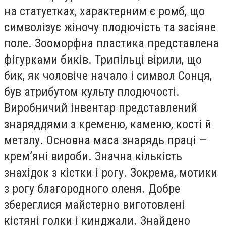
на статуетках, характерним є ромб, що
символізує жіночу плодючість та засіяне
поле. Зооморфна пластика представлена
фігурками биків. Трипільці вірили, що
бик, як чоловіче начало і символ Сонця,
був атрибутом культу плодючості.
Виробничий інвентар представлений
знаряддями з кременю, каменю, кості й
металу. Основна маса знарядь праці —
крем’яні вироби. Значна кількість
знахідок з кістки і рогу. Зокрема, мотики
з рогу благородного оленя. Добре
збереглися майстерно виготовлені
кістяні голки і кинджали. Знайдено