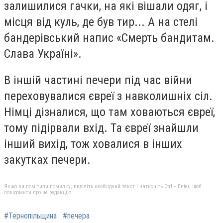
залишилися гачки, на які вішали одяг, і
місця від куль, де був тир... А на стелі
бандерівський напис «Смерть бандитам.
Слава Україні».
В іншій частині печери під час війни
переховувалися євреї з навколишніх сіл.
Німці дізналися, що там ховаються євреї,
тому підірвали вхід. Та євреї знайшли
інший вихід, тож ховалися в інших
закутках печери.
Якщо ви помітили помилку, виділіть необхідний текст і натисніть Ctrl + Enter, щоб
повідомити про це редакцію
#Тернопільщина
#печера