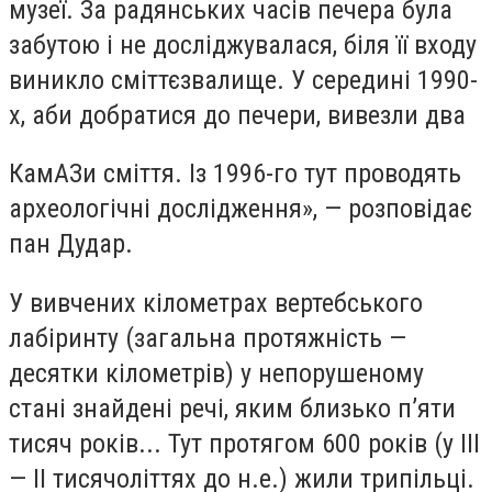
музеї. За радянських часів печера була
забутою і не досліджувалася, біля її входу
виникло сміттєзвалище. У середині 1990-
х, аби добратися до печери, вивезли два
КамАЗи сміття. Із 1996-го тут проводять
археологічні дослідження», — розповідає
пан Дудар.
У вивчених кілометрах вертебського
лабіринту (загальна протяжність —
десятки кілометрів) у непорушеному
стані знайдені речі, яким близько п’яти
тисяч років... Тут протягом 600 років (у IІІ
— ІІ тисячоліттях до н.е.) жили трипільці.