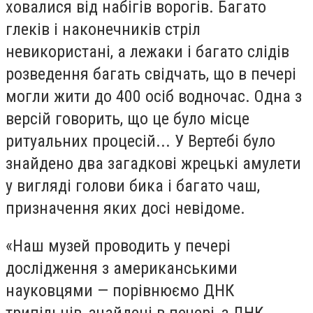
ховалися від набігів ворогів. Багато
глеків і наконечників стріл
невикористані, а лежаки і багато слідів
розведення багать свідчать, що в печері
могли жити до 400 осіб водночас. Одна з
версій говорить, що це було місце
ритуальних процесій... У Вертебі було
знайдено два загадкові жрецькі амулети
у вигляді голови бика і багато чаш,
призначення яких досі невідоме.
«Наш музей проводить у печері
дослідження з американськими
науковцями — порівнюємо ДНК
трипільців, знайдені в печері, з ДНК