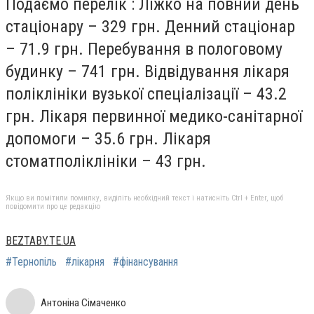
Подаємо перелік : Ліжко на повний день
стаціонару – 329 грн. Денний стаціонар
– 71.9 грн. Перебування в пологовому
будинку – 741 грн. Відвідування лікаря
поліклініки вузької спеціалізації – 43.2
грн. Лікаря первинної медико-санітарної
допомоги – 35.6 грн. Лікаря
стоматполіклініки – 43 грн.
Якщо ви помітили помилку, виділіть необхідний текст і натисніть Ctrl + Enter, щоб
повідомити про це редакцію
BEZTABY.TE.UA
#Тернопіль
#лікарня
#фінансування
Антоніна Сімаченко