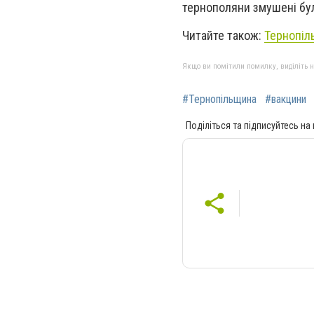
тернополяни змушені були
Читайте також:
Тернопіл
Якщо ви помітили помилку, виділіть нео
#Тернопільщина
#вакцини
Поділіться та підписуйтесь на