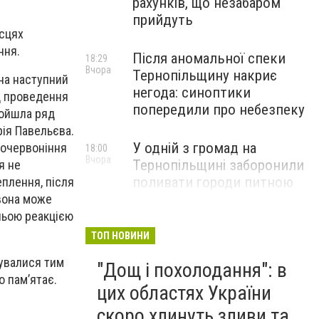
рахунків, що незабаром
прийдуть
ісцях
ння.
Після аномальної спеки
18:29
Вчора
Тернопільщину накриє
 на наступний
негода: синоптики
д проведення
попередили про небезпеку
ройшла ряд
рія Павельєва.
У одній з громад на
 почервоніння
18:00
Вчора
Тернопільщині заборонили
я не
поливати городи питною
еплення, після
водою: порушників
 вона може
перевірятимуть
дньою реакцією
ТОП НОВИНИ
Міг вибухнути будь-якої
17:45
тувалися тим
"Дощ і похолодання": в
Вчора
миті: на Тернопільщині
о пам’ятає.
знешкодили боєприпас
цих областях України
скоро хлинуть зливи та