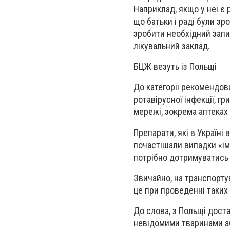
Наприклад, якщо у неї є 
що батьки і раді були з
зробити необхідний запис
лікувальний заклад.
БЦЖ везуть із Польщі
До категорії рекомендова
ротавірусної інфекції, г
мережі, зокрема аптеках 
Препарати, які в Україні 
почастішали випадки «ім
потрібно дотримуватись
Звичайно, на транспортув
це при проведенні таких
До слова, з Польщі доста
невідомими тваринами або