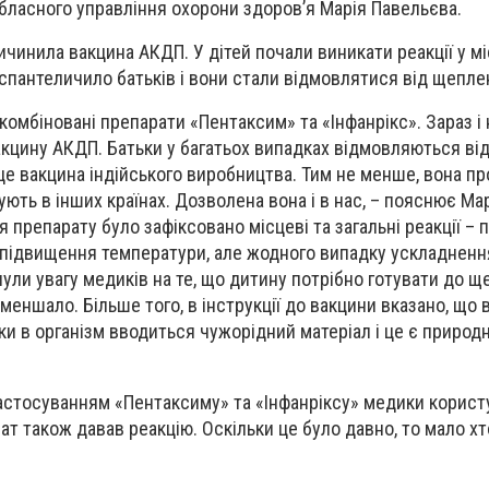
обласного управління охорони здоров’я Марія Павельєва.
чинила вакцина АКДП. У дітей почали виникати реакції у м
спантеличило батьків і вони стали відмовлятися від щепле
комбіновані препарати «Пентаксим» та «Інфанрікс». Зараз і
кцину АКДП. Батьки у багатьох випадках відмовляються ві
це вакцина індійського виробництва. Тим не менше, вона п
ують в інших країнах. Дозволена вона і в нас, – пояснює Ма
я препарату було зафіксовано місцеві та загальні реакції –
ї, підвищення температури, але жодного випадку ускладненн
ули увагу медиків на те, що дитину потрібно готувати до щ
оменшало. Більше того, в інструкції до вакцини вказано, що
ьки в організм вводиться чужорідний матеріал і це є приро
астосуванням «Пентаксиму» та «Інфанріксу» медики корис
т також давав реакцію. Оскільки це було давно, то мало хт