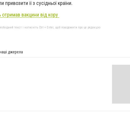
 привозити її з сусідньої країни.
ь отримав вакцини від кору
бхідний текст і натисніть Ctrl + Enter, щоб повідомити про це редакцію
 наші джерела