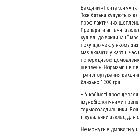
Вакцини «Пентаксим» та «
Тож батьки купують їх за
профілактичних щеплень 
Препарати аптечні заклад
купівлі до вакцинації ма
покупцю чек, у якому заз
має вказати у картці ча
попередньою домовленіст
щеплень. Нормами не пер
транспортування вакцини,
близько 1200 грн.
– У кабінеті профщеплен
імунобіологічними препа
термохолодильники. Вони
лікувальний заклад для 
Не можуть відмовити у н