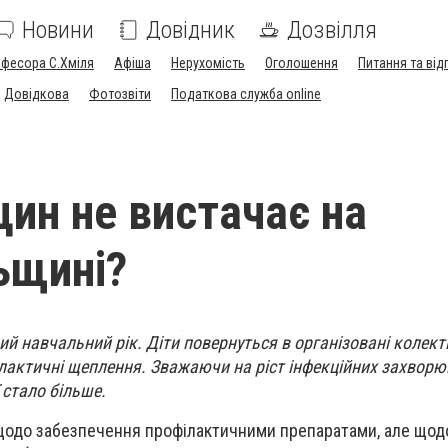
Новини
Довідник
Дозвілля
офесора С.Хміля
Афіша
Нерухомість
Оголошення
Питання та від
Довідкова
Фотозвіти
Податкова служба online
цин не вистачає на
ьщині?
ий навчальний рік. Діти повернуться в організовані колект
лактичні щеплення. Зважаючи на ріст інфекційних захворю
 стало більше.
 щодо забезпечення профілактичними препаратами, але щод