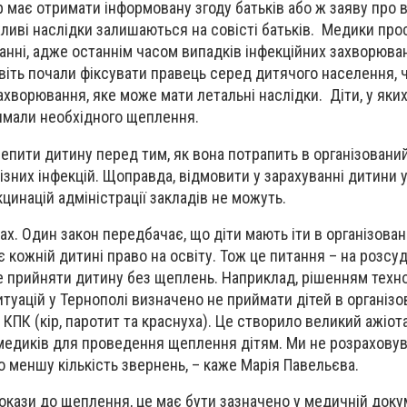
 має отримати інформовану згоду батьків або ж заяву про в
иві наслідки залишаються на совісті батьків. Медики прос
анні, адже останнім часом випадків інфекційних захворюва
авіть почали фіксувати правець серед дитячого населення, 
ахворювання, яке може мати летальні наслідки. Діти, у яки
римали необхідного щеплення.
ити дитину перед тим, як вона потрапить в організований
різних інфекцій. Щоправда, відмовити у зарахуванні дитини 
цинацій адміністрації закладів не можуть.
ах. Один закон передбачає, що діти мають іти в організован
є кожній дитині право на освіту. Тож це питання – на розсу
не прийняти дитину без щеплень. Наприклад, рішенням техн
итуацій у Тернополі визначено не приймати дітей в організо
КПК (кір, паротит та краснуха). Це створило великий ажіота
медиків для проведення щеплення дітям. Ми не розраховув
о меншу кількість звернень, – каже Марія Павельєва.
кази до щеплення, це має бути зазначено у медичній докум