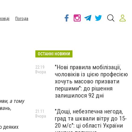
повіді
Погода
ОСТАННІ НОВИНИ
"Нові правила мобілізації,
22:19
Вчора
чоловіків із цією професією
хочуть масово призвати
першими": до рішення
залишилося 92 дні
иви, а тому
вань,
"Дощі, небезпечна негода,
21:11
Вчора
град та шквали вітру до 15-
20 м/с": ці області України
о деяких