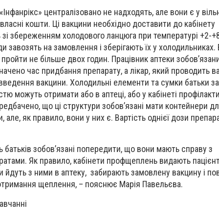
Інфанрікс» централізовано не надходять, але вони є у віль
 власні кошти. Ці вакцини необхідно доставити до кабінету
зі збереженням холодового ланцюга при температурі +2-+8
и завозять на замовлення і зберігають їх у холодильниках.
є пройти не більше двох годин. Працівник аптеки зобов’язан
начено час придбання препарату, а лікар, який проводить в
с введення вакцини. Холодильні елементи та сумки батьки за
ю можуть отримати або в аптеці, або у кабінеті профілакт
едбачено, що ці структури зобов’язані мати контейнери д
 але, як правило, вони у них є. Вартість однієї дози препа
ь батьків зобов’язані попередити, що вони мають справу з
ратами. Як правило, кабінети профщеплень видають пацієн
 йдуть з ними в аптеку, забирають замовлену вакцину і по
отримання щеплення, – пояснює Марія Павельєва.
авчанні