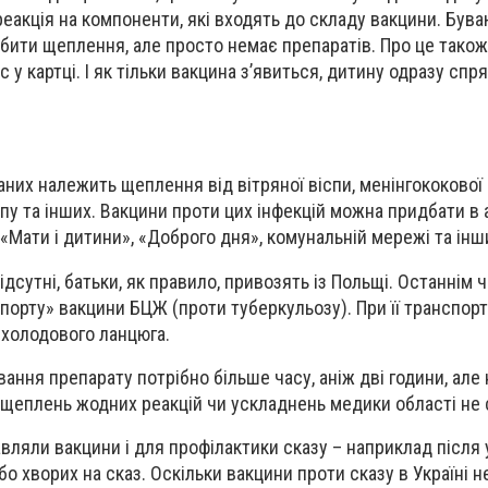
реакція на компоненти, які входять до складу вакцини. Бува
робити щеплення, але просто немає препаратів. Про це також
 у картці. І як тільки вакцина з’явиться, дитину одразу спр
них належить щеплення від вітряної віспи, менінгококової і
рипу та інших. Вакцини проти цих інфекцій можна придбати в 
«Мати і дитини», «Доброго дня», комунальній мережі та інш
відсутні, батьки, як правило, привозять із Польщі. Останнім 
порту» вакцини БЦЖ (проти туберкульозу). При її транспор
 холодового ланцюга.
ання препарату потрібно більше часу, аніж дві години, але 
 щеплень жодних реакцій чи ускладнень медики області не 
вляли вакцини і для профілактики сказу – наприклад після 
 хворих на сказ. Оскільки вакцини проти сказу в Україні не