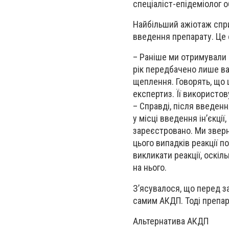
спеціаліст-епідеміолог 
Найбільший ажіотаж спри
введення препарату. Це 
– Раніше ми отримували 
рік передбачено лише ва
щеплення. Говорять, що 
експертиз. Її використов
– Справді, після введенн
у місці введення ін’єкці
зареєстровано. Ми зверн
цього випадків реакції п
викликати реакції, оскіл
на нього.
З’ясувалося, що перед з
самим АКДП. Тоді препара
Альтернатива АКДП