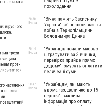
накриє потужне
ють препарати
похолодання
"Вічна пам'ять Захиснику
20:30
Вчора
України": обірвалося життя
й: вірусного
воїна з Тернопільщини
ашлюка,
Володимира Дичка
ошти
"Українців почали масово
20:14
атами трохи
Вчора
штрафувати за 3 вчинки,
а вакцина
перевірка прийде прямо
плення проти
додому": змусять оплатити
ались запаси
величезні суми
"Українцям, які мають
18:47
ого населення
Вчора
вдома газ, дали час до 15
 та кашлюка
серпня": важлива
ими
інформація про оплату
 позаштатний