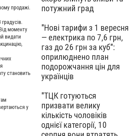
потужний град
ному продажі.
 градусів.
"Нові тарифи з 1 вересня
 Від моменту
— електрика по 7,6 грн,
ий видати
акцинацію,
газ до 26 грн за куб":
оприлюднено план
ичних
подорожчання цін для
ля
рату становить
українців
"ТЦК готуються
там
призвати велику
вертаються у
кількість чоловіків
однієї категорії, 10
серпня вони втратять