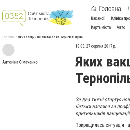
Головна
Вакансії
Клініка пр
Карта міста
Авто
Головна
Яких вакцин не вистачає на Тернопільщині?
19:03, 27 серпня 2017 р.
Яких вак
Антоніна Сімаченко
Тернопіл
За два тижні стартує нов
батьки взялися за профі
прихильників вакцинації
Покращилась ситуація і