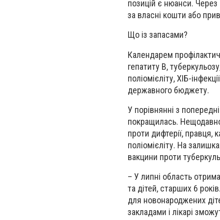
позицій є нюанси. Через
за власні кошти або прив
Що із запасами?
Календарем профілактич
гепатиту В, туберкульозу
поліомієліту, ХІБ-інфекц
державного бюджету.
У порівнянні з попередн
покращилась. Нещодавно 
проти дифтерії, правця,
поліомієліту. На залишк
вакцини проти туберкуль
– У липні область отрим
та дітей, старших 6 рокі
для новонароджених діте
закладами і лікарі змож