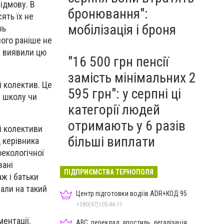
ідмову. В
бронювання":
ять їх не
мобілізація і броня
нь
чого раніше не
х виявили цю
"16 500 грн пенсії
замість мінімальних 2
 колектив. Це
595 грн": у серпні ці
у школу чи
категорії людей
отримають у 6 разів
і колективи
більші виплати
д керівника
оекологічної
вані
ПІДПРИЄМСТВА ТЕРНОПОЛЯ
ж і батьки
али на такий
Центр підготовки водіїв ADR+КОД 95
+380(97)105-46-11
ентації.
ABC, переклад, апостиль, легалізація