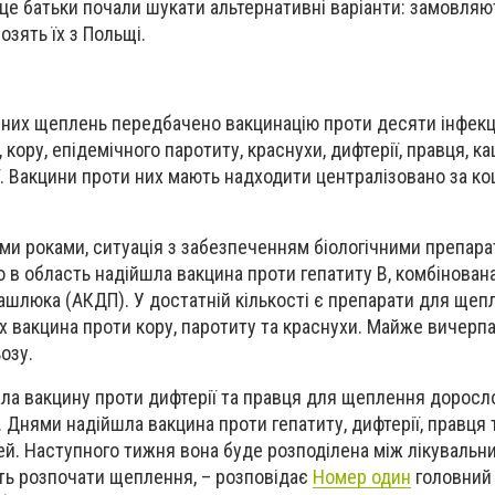
 це батьки почали шукати альтернативні варіанти: замовля
озять їх з Польщі.
них щеплень передбачено вакцинацію проти десяти інфекці
, кору, епідемічного паротиту, краснухи, дифтерії, правця, к
ії. Вакцини проти них мають надходити централізовано за к
іми роками, ситуація з забезпеченням біологічними препар
в область надійшла вакцина проти гепатиту В, комбінован
 кашлюка (АКДП). У достатній кількості є препарати для ще
ах вакцина проти кору, паротиту та краснухи. Майже вичерп
озу.
ала вакцину проти дифтерії та правця для щеплення доросл
в. Днями надійшла вакцина проти гепатиту, дифтерії, правця
й. Наступного тижня вона буде розподілена між лікувальн
уть розпочати щеплення, – розповідає
Номер один
головний