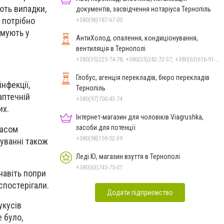
ють випадки,
документів, засвідчення нотаріуса Тернопіль
 потрібно
+380(96)187-67-00
ямують у
АнтиХолод, опалення, кондиціонування,
вентиляція в Тернополі
+380(35)225-74-78, +380(35)242-72-37, +380(63)616-91-30
Глобус, агенція перекладів, бюро перекладів
нфекції,
Тернопіль
аптечній
+380(97)700-43-74
их.
Інтернет-магазин для чоловіків Viagrushka,
засоби для потенції
часом
+380(98)159-52-39
туванні також
Леді Ю, магазин взуття в Тернополі
+380(63)745-75-01
навіть попри
спостерігали.
Додати підприємство
укусів
 було,