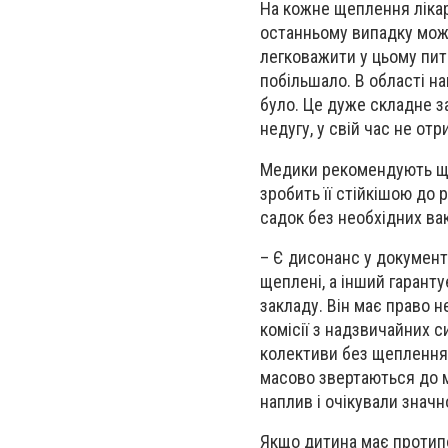
На кожне щеплення лікар
останньому випадку можл
легковажити у цьому пит
побільшало. В області н
було. Це дуже складне з
недугу, у свій час не от
Медики рекомендують щеп
зробить її стійкішою до 
садок без необхідних вак
– Є дисонанс у документ
щеплені, а інший гаранту
закладу. Він має право 
комісії з надзвичайних с
колективи без щеплення 
масово звертаються до 
наплив і очікували значн
Якщо дитина має протипо