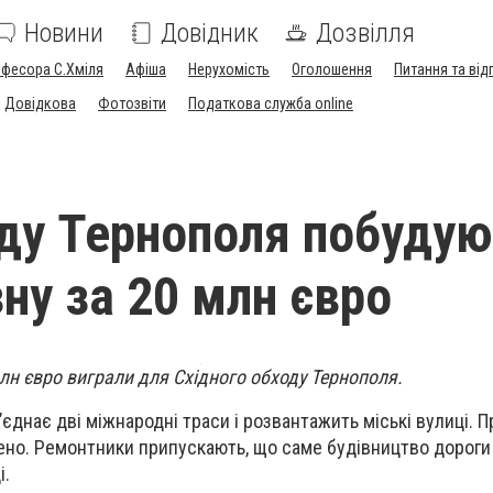
Новини
Довідник
Дозвілля
офесора С.Хміля
Афіша
Нерухомість
Оголошення
Питання та від
Довідкова
Фотозвіти
Податкова служба online
ду Тернополя побуду
зну за 20 млн євро
лн євро виграли для Східного обходу Тернополя.
’єднає дві міжнародні траси і розвантажить міські вулиці. 
ено. Ремонтники припускають, що саме будівництво дороги
і.