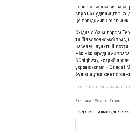
Тернопільщина виграла г
євро на будівництво Схід
це повідомив начальник 
Східна об’їзна дорога Т
та Підволочиської трас, 
населені пункти Шляхтинц
між міжнародними трасам
GOhighway, котрий проля
українськими – Одеса і 
будівництва вже погодж
Якщо ви помітили помилку, виділіть нео
#об'їзна
#євро
#грант
Поділіться та підписуйтесь на