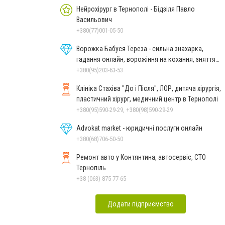
Нейрохірург в Тернополі - Бідзіля Павло
Васильович
+380(77)001-05-50
Ворожка Бабуся Тереза - сильна знахарка,
гадання онлайн, ворожіння на кохання, зняття
порчі
+380(95)203-63-53
Клініка Стахіва "До і Після", ЛОР, дитяча хірургія,
пластичний хірург, медичний центр в Тернополі
+380(95)590-29-29, +380(98)590-29-29
Advokat market - юридичні послуги онлайн
+380(68)706-50-50
Ремонт авто у Контянтина, автосервіс, СТО
Тернопіль
+38 (063) 875-77-65
Додати підприємство