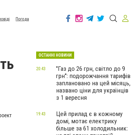
повіді
Погода
ОСТАННІ НОВИНИ
ють
"Газ до 26 грн, світло до 9
20:43
грн": подорожчання тарифів
заплановано на цей місяць,
названо ціни для українців
з 1 вересня
Цей прилад є в кожному
19:43
Проект
домі, мотає електрику
більше за 61 холодильник: