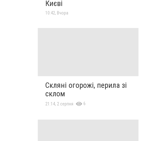
Києві
10:42, Вчора
Скляні огорожі, перила зі
склом
6
21:14, 2 серпня