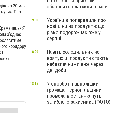
на тлі спеки пристрій
ділено 20 млн
збільшить платіжки в рази
 нуля». Про
Українців попередили про
19:00
нові ціни на продукти: що
 Кременецької
різко подорожчає вже у
она з’єднає
серпні
пролягатиме
ного коридору
Навіть холодильник не
 і
18:29
врятує: ці продукти стають
роект
небезпечними вже через
дві доби
У скорботі навколішки:
18:15
громада Тернопільщини
провела в останню путь
загиблого захисника (ФОТО)