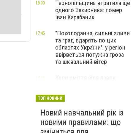
Тернопільщина втратила ще
18:00
одного Захисника: помер
Іван Карабаник
"Похолодання, сильні зливи
17:45
та град вдарять по цих
областях України": у регіон
ввірветься потужна гроза
та шквальний вітер
Купи сміття біля лавок:
17:30
житель Тернопільщини не
стримав емоцій від
побаченого у парку (ВІДЕО)
ТОП НОВИНИ
Новий навчальний рік із
новими правилами: що
зміниться для