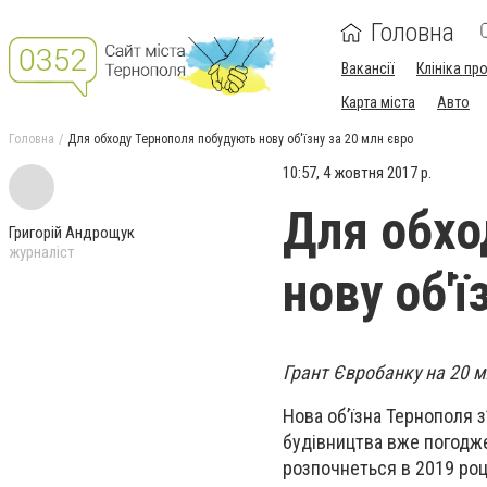
Головна
Вакансії
Клініка пр
Карта міста
Авто
Головна
Для обходу Тернополя побудують нову об'їзну за 20 млн євро
10:57, 4 жовтня 2017 р.
Для обхо
Григорій Андрощук
журналіст
нову об'ї
Грант Євробанку на 20 м
Нова об’їзна Тернополя з
будівництва вже погодж
розпочнеться в 2019 роц