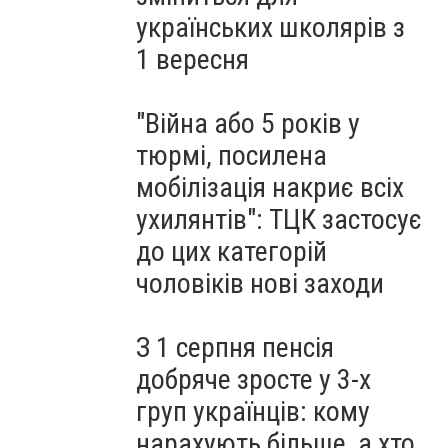
українських школярів з
1 вересня
"Війна або 5 років у
тюрмі, посилена
мобілізація накриє всіх
ухилянтів": ТЦК застосує
до цих категорій
чоловіків нові заходи
З 1 серпня пенсія
добряче зросте у 3-х
груп українців: кому
нарахують більше, а хто