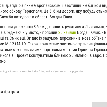
ранд, згідно з яким Європейським інвестиційним банком ви
ного обходу Тернополя. Це 8, 6 км дороги, яку побудують «з
Служби автодоріг в області Богдан Юлик.
ернополя довжиною 8,6 км дозволить рухатися з Львівської,
не в’їжджаючи у місто, - пояснив
20 хвилин
Богдан Юлик. - В
і та Смиківці. Згідно із задумом дорожників, нова об’їзна 
и М-12 і М-19. Також вона стане частиною транснаціональ
гатиме між польськими портовими містами Гдиня та Гданськ
Миколаїв. Проект коштуватиме близько 20 мільйонів євро. П
ено.
бхідний текст і натисніть Ctrl + Enter, щоб повідомити про це редакцію
 наші джерела