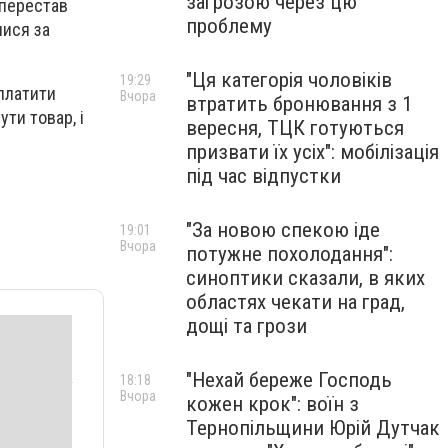
загрозою через цю
 перестав
проблему
лися за
"Ця категорія чоловіків
19:29
платити
Вчора
втратить бронювання з 1
ти товар, і
вересня, ТЦК готуються
призвати їх усіх": мобілізація
під час відпустки
"За новою спекою іде
19:01
Вчора
потужне похолодання":
синоптики сказали, в яких
областях чекати на град,
дощі та грози
"Нехай береже Господь
18:18
Вчора
кожен крок": воїн з
Тернопільщини Юрій Дутчак