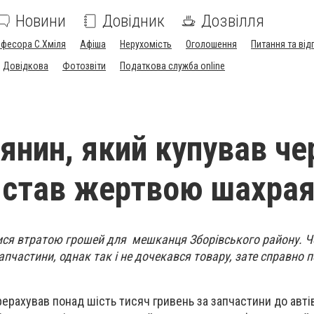
Новини
Довідник
Дозвілля
офесора С.Хміля
Афіша
Нерухомість
Оголошення
Питання та від
Довідкова
Фотозвіти
Податкова служба online
янин, який купував че
, став жертвою шахра
лися втратою грошей для мешканця Зборівського району. Ч
апчастини, однак так і не дочекався товару, зате справно 
рерахував понад шість тисяч гривень за запчастини до авті