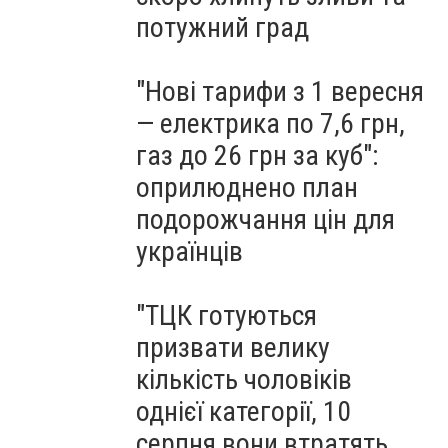
для учнів
потужний град
"Нові тарифи з 1 вересня
— електрика по 7,6 грн,
газ до 26 грн за куб":
оприлюднено план
подорожчання цін для
українців
"ТЦК готуються
призвати велику
кількість чоловіків
однієї категорії, 10
серпня вони втратять