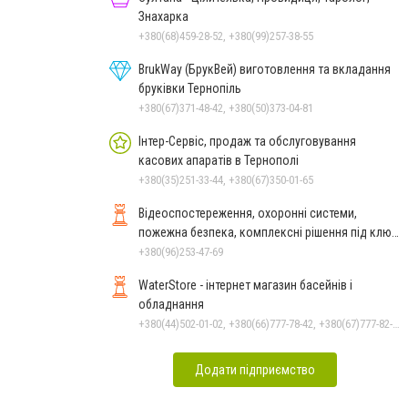
Знахарка
+380(68)459-28-52, +380(99)257-38-55
BrukWay (БрукВей) виготовлення та вкладання
бруківки Тернопіль
+380(67)371-48-42, +380(50)373-04-81
Інтер-Сервіс, продаж та обслуговування
касових апаратів в Тернополі
+380(35)251-33-44, +380(67)350-01-65
Відеоспостереження, охоронні системи,
пожежна безпека, комплексні рішення під ключ
Тернопіль
+380(96)253-47-69
WaterStore - інтернет магазин басейнів і
обладнання
+380(44)502-01-02, +380(66)777-78-42, +380(67)777-82-19, +380(67)890-80-80, +380(73)890-80-80, +380(44)502-01-03
Додати підприємство