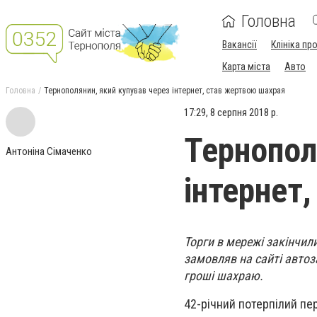
Головна
Вакансії
Клініка пр
Карта міста
Авто
Головна
Тернополянин, який купував через інтернет, став жертвою шахрая
17:29, 8 серпня 2018 р.
Тернопол
Антоніна Сімаченко
інтернет
Торги в мережі закінчи
замовляв на сайті автоз
гроші шахраю.
42-річний потерпілий пе