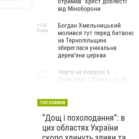
отримав "Хрест доблесті"
від Міноборони
Богдан Хмельницький
17:42
Вчора
молився тут перед битвою:
на Тернопільщині
збереглася унікальна
дерев'яна церква
Черги на кордоні з
17:19
Вчора
Польщею: 120 авто та 16
автобусів стоять у
"Краківці" – де зараз
вільніше
ТОП НОВИНИ
"Дощ і похолодання": в
З 1 вересня школярів
15:07
Вчора
очікують зміни: в Україні
цих областях України
оновили правила навчання
скоро хлинуть зливи та