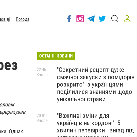
повіді
Погода
ОСТАННІ НОВИНИ
рез
"Секретний рецепт дуже
22:45
Вчора
смачної закуски з помідорів
я
розкрито": з українцями
поділилися знаннями щодо
унікальної страви
оловік
перерахував
"Важливі зміни для
20:01
Вчора
українців на кордоні": 5
хвилин перевірки і виїзд під
вки. Однак