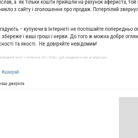
іслав, а як тільки кошти прийшли на рахунок афериста, той
зникло з сайту і оголошення про продаж. Потерпілий зверну
гадують – купуючи в Інтернеті не поспішайте попередньо о
збереже і ваші гроші і нерви. До того ж можна добре огляну
сності та якості. Не довіряйте невідомим!
бхідний текст і натисніть Ctrl + Enter, щоб повідомити про це редакцію
#шахрай
 наші джерела