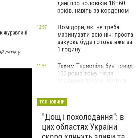
дані про чоловіків 18–60
років, навіть за кордоном
Помідори, які не треба
12:57
як журавлині
маринувати всю ніч: проста
закуска буде готова вже за
1 годину
й летів у
Таким Тернопіль був понад
11:58
100 років тому після
страшних пожеж: місто в
руїнах стало столицею
ЗУНР (ФОТО)
ТОП НОВИНИ
"Дощ і похолодання": в
цих областях України
скоро хлинуть зливи та