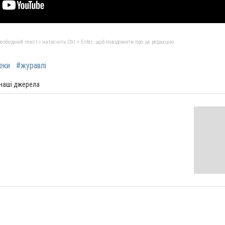
бхідний текст і натисніть Ctrl + Enter, щоб повідомити про це редакцію
еки
#журавлі
 наші джерела