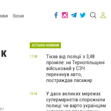
повіді
Погода
ОСТАННІ НОВИНИ
як
Тікав від поліції з 3,48
17:48
проміле: на Тернопільщині
військовий у СЗЧ
перекинув авто,
постраждав пасажир
У двох великих мережах
16:56
супермаркетів спорожніли
полиці: чи варто українцям
 і