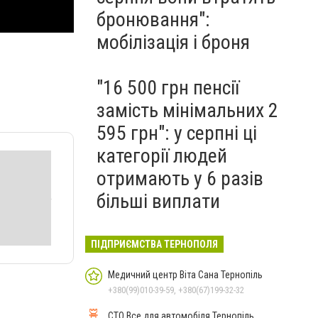
бронювання":
мобілізація і броня
"16 500 грн пенсії
замість мінімальних 2
595 грн": у серпні ці
категорії людей
отримають у 6 разів
більші виплати
ПІДПРИЄМСТВА ТЕРНОПОЛЯ
Медичний центр Віта Сана Тернопіль
+380(99)010-39-59, +380(67)199-32-32
СТО Все для автомобіля Тернопіль