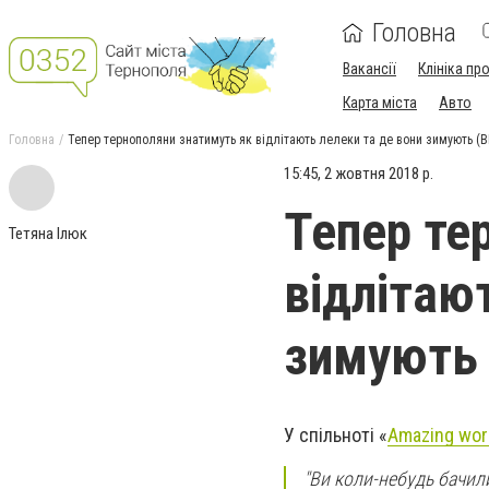
Головна
Вакансії
Клініка пр
Карта міста
Авто
Головна
Тепер тернополяни знатимуть як відлітають лелеки та де вони зимують (
15:45, 2 жовтня 2018 р.
Тепер те
Тетяна Ілюк
відлітаю
зимують 
У спільноті «
Amazing wor
"Ви коли-небудь бачил