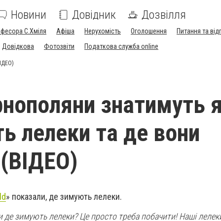
Новини
Довідник
Дозвілля
офесора С.Хміля
Афіша
Нерухомість
Оголошення
Питання та від
Довідкова
Фотозвіти
Податкова служба online
ВІДЕО)
рнополяни знатимуть 
ть лелеки та де вони
(ВІДЕО)
ld
» показали, де зимують лелеки.
и де зимують лелеки? Це просто треба побачити! Наші лелеки