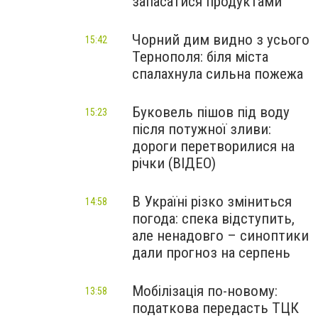
запасатися продуктами
Чорний дим видно з усього
15:42
Тернополя: біля міста
спалахнула сильна пожежа
Буковель пішов під воду
15:23
після потужної зливи:
дороги перетворилися на
річки (ВІДЕО)
В Україні різко зміниться
14:58
погода: спека відступить,
але ненадовго – синоптики
дали прогноз на серпень
Мобілізація по-новому:
13:58
податкова передасть ТЦК