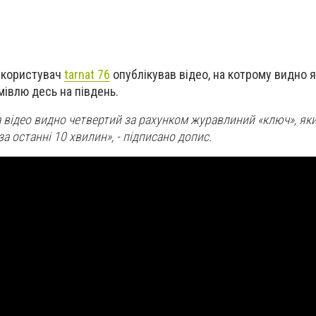
e користувач
tarnat 76
опублікував відео, на котрому видно 
мівлю десь на південь.
а відео видно четвертий за рахунком журавлиний «ключ», яки
а останні 10 хвилин», - підписано допис.