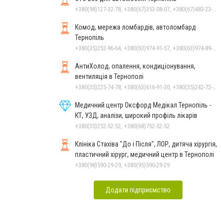
+380(98)127-32-78, +380(67)353-08-07, +380(67)483-23-55
Комод, мережа ломбардів, автоломбард
Тернопіль
+380(35)252-96-64, +380(63)974-91-57, +380(63)974-89-07
АнтиХолод, опалення, кондиціонування,
вентиляція в Тернополі
+380(35)225-74-78, +380(63)616-91-30, +380(35)242-72-37
Медичний центр Оксфорд Медікал Тернопіль -
КТ, УЗД, аналізи, широкий профіль лікарів
+380(35)252-52-52, +380(68)752-52-52
Клініка Стахіва "До і Після", ЛОР, дитяча хірургія,
пластичний хірург, медичний центр в Тернополі
+380(98)590-29-29, +380(95)590-29-29
Додати підприємство