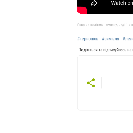
Якщо ви помітили помилку, виділіть нео
#тернопіль
#зимівля
#лел
Поділіться та підписуйтесь на