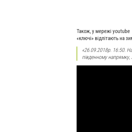
Також, у мережі youtub
«ключі» відлітають на зи
«26.09.2018р. 16:50. Н
південному напрямку, з