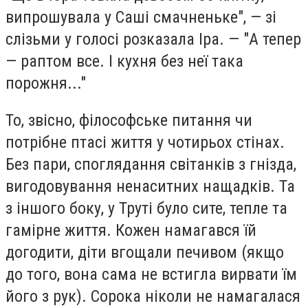
випрошувала у Саші смачненьке", — зі
слізьми у голосі розказала Іра. — "А тепер
— раптом все. І кухня без неї така
порожня..."
То, звісно, філософське питання чи
потрібне птасі життя у чотирьох стінах.
Без пари, споглядання світанків з гнізда,
вигодовування ненаситних нащадків. Та
з іншого боку, у Труті було сите, тепле та
гамірне життя. Кожен намагався їй
догодити, діти вгощали печивом (якщо
до того, вона сама не встигла вирвати їм
його з рук). Сорока ніколи не намагалася