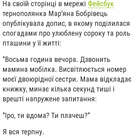
На своїй сторінці в мережі
Фейсбук
тернополянка Мар'яна Бобрівець
опублікувала допис, в якому поділилася
спогадами про улюблену сороку та роль
пташини у її житті:
"Восьма година вечора. Дзвонить
мамина мобілка. Висвітлюється номер
моєї двоюрідної сестри. Мама відкладає
книжку, минає кілька секунд тиші і
врешті напружене запитання:
"Іро, ти вдома? Ти плачеш?"
Я вся терпну.