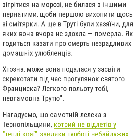
зігрітися на морозі, не билася з іншими
пернатими, щоби першою вихопити щось
зі смітярки. А ще в Труті були хазяїни, для
яких вона вчора не здохла — померла. Як
годиться казати про смерть незрадливих
домашніх улюбленців.
Хтозна, може вона подалася у засвіти
скрекотати під час прогулянок святого
Франциска? Легкого польоту тобі,
невгамовна Трутю".
Нагадуємо, що самотній лелека з
Тернопільщини,
котрий не відлетів у
"теплі краї", завдяки турботі небайдужих