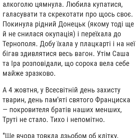
алкоголю цямнула. Любила купатися,
галасувати та скрекотати про щось своє.
Покинула рідний Донецьк (якому тоді ще
й не снилася окупація) і переїхала до
Тернополя. Добу їхала у плацкарті і на неї
бігав здивлятися весь вагон. Утім Саша
та Іра розповідали, що сорока вела себе
майже зразково.
А 4 жовтня, у Всесвітній день захисту
тварин, день пам'яті святого Франциска
— покровителя братів наших менших,
Труті не стало. Тихо і непомітно.
"Ще вчора товкла дзьобом об клітку,