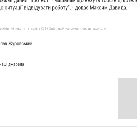
важає даний "протест"? машинам що везуть торф в ці котель
 ситуації відвідувати роботу", - додає Максим Давида.
бхідний текст і натисніть Ctrl + Enter, щоб повідомити про це редакцію
слав Журовський
 наші джерела