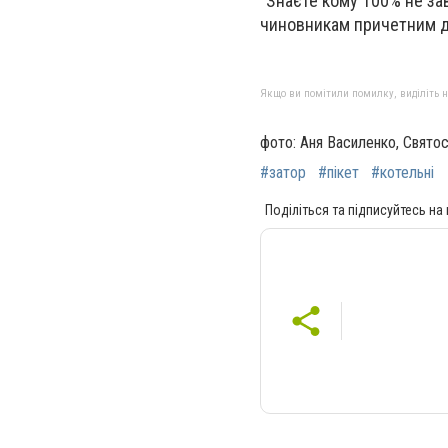
"Знаєте кому 100% не за
чиновникам причетним до
Якщо ви помітили помилку, виділіть нео
фото: Аня Василенко, Свято
#затор
#пікет
#котельні
Поділіться та підписуйтесь на