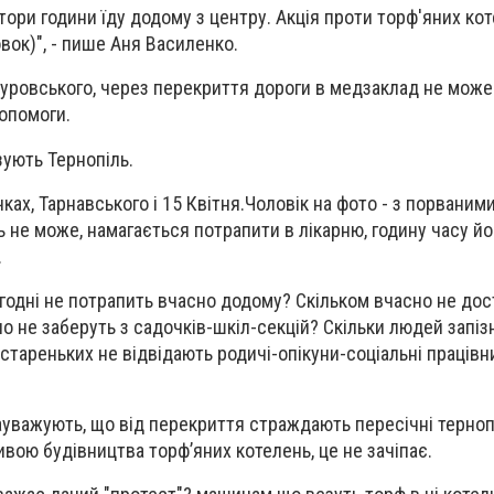
втори години їду додому з центру. Акція проти торф'яних ко
вок)", - пише Аня Василенко.
уровського, через перекриття дороги в медзаклад не може
допомоги.
зують Тернопіль.
ках, Тарнавського і 15 Квітня.Чоловік на фото - з порваними
 не може, намагається потрапити в лікарню, годину часу йо
.
годні не потрапить вчасно додому? Скільком вчасно не дост
но не заберуть з садочків-шкіл-секцій? Скільки людей запіз
х стареньких не відвідають родичі-опікуни-соціальні працівн
ауважують, що від перекриття страждають пересічні терноп
ативою будівництва торф’яних котелень, це не зачіпає.