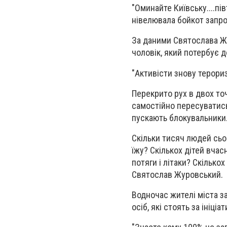
"Оминайте Київську....пі
нівелювала бойкот запро
За даними Святослава Ж
чоловік, який потербує 
"Активісти знову терори
Перекрито рух в двох точ
самостійно пересуватись
пускають блокувальники
Скільки тисяч людей сьо
їжу? Скількох дітей вчас
потяги і літаки? Скілько
Святослав Журовський.
Водночас жителі міста з
осіб, які стоять за ініці