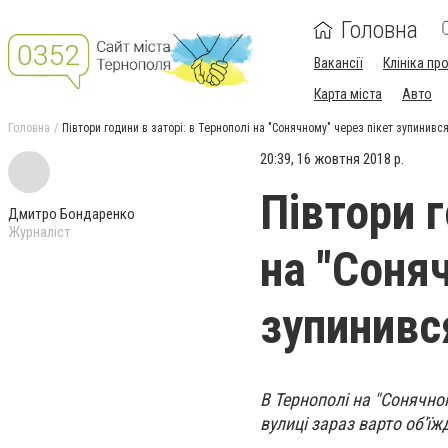
Головна
Вакансії
Клініка пр
Карта міста
Авто
Головна
Півтори години в заторі: в Тернополі на "Сонячному" через пікет зупинивс
20:39, 16 жовтня 2018 р.
Півтори г
Дмитро Бондаренко
Журналіст
на "Соня
зупинивс
В Тернополі на "Сонячно
вулиці зараз варто об'ї