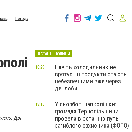
повіді
Погода
ОСТАННІ НОВИНИ
ополі
Навіть холодильник не
18:29
врятує: ці продукти стають
небезпечними вже через
дві доби
У скорботі навколішки:
18:15
громада Тернопільщини
лень. Дві
провела в останню путь
загиблого захисника (ФОТО)