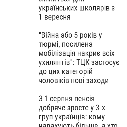
українських школярів з
1 вересня
"Війна або 5 років у
тюрмі, посилена
мобілізація накриє всіх
ухилянтів": ТЦК застосує
до цих категорій
чоловіків нові заходи
З 1 серпня пенсія
добряче зросте у 3-х
груп українців: кому
нарахують більше, а хто