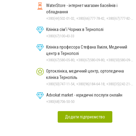
WaterStore - інтернет магазин басейнів і
обладнання
+380(44)502-01-02, +380(66)777-78-42, +380(67)777-82-19, +380(67)890-80-80, +380(73)890-80-80, +380(44)502-01-03
Клініка сім'ї Чорних в Тернополі
+380(67)100-43-33
Клініка професора Стефана Хміля, Медичний
центр в Тернополі
+380(67)580-05-80, +380(67)580-09-80, +380(50)580-09-80
Ортоклініка, медичний центр, ортопедична
клініка Тернопіль
+380(50)747-11-54, +380(96)184-64-18, +380(35)242-21-03
Advokat market - юридичні послуги онлайн
+380(68)706-50-50
Додати підприємство