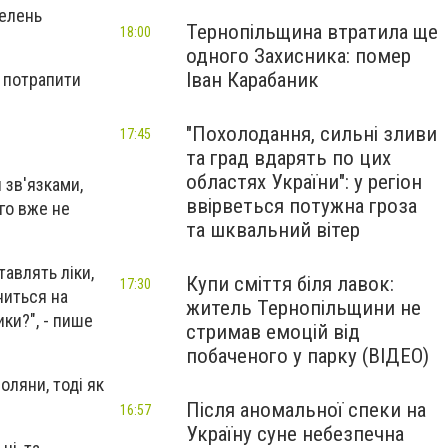
телень
Тернопільщина втратила ще
18:00
одного Захисника: помер
Іван Карабаник
 потрапити
"Похолодання, сильні зливи
17:45
та град вдарять по цих
областях України": у регіон
 зв'язками,
ввірветься потужна гроза
го вже не
та шквальний вітер
авлять ліки,
Купи сміття біля лавок:
17:30
ниться на
житель Тернопільщини не
ики?", - пише
стримав емоцій від
побаченого у парку (ВІДЕО)
оляни, тоді як
Після аномальної спеки на
16:57
Україну суне небезпечна