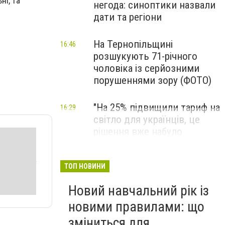
ні, та
негода: синоптики назвали
дати та регіони
На Тернопільщині
16:46
розшукують 71-річного
чоловіка із серйозними
порушеннями зору (ФОТО)
"На 25% підвищили тариф на
16:29
світло для українців, це
рішення вже набуло
чинності": нові ціни
накриють не все населення
ТОП НОВИНИ
Новий навчальний рік із
новими правилами: що
зміниться для