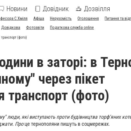
Новини
Довідник
Дозвілля
офесора С.Хміля
Афіша
Нерухомість
Оголошення
Питання та від
Довідкова
Фотозвіти
Податкова служба online
я транспорт (фото)
одини в заторі: в Терн
чному" через пікет
я транспорт (фото)
му" люди, які виступають проти будівництва торф’яних коте
жджати. Про
це тернополяни пишуть в соцмережах.