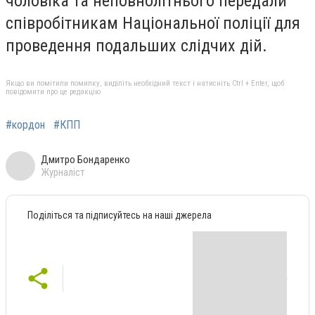
чоловіка та неповнолітнього передали
співробітникам Національної поліції для
проведення подальших слідчих дій.
Якщо ви помітили помилку, виділіть необхідний текст і натисніть Ctrl + Enter, щоб
повідомити про це редакцію
#кордон
#КПП
Дмитро Бондаренко
Журналіст
Поділіться та підписуйтесь на наші джерела