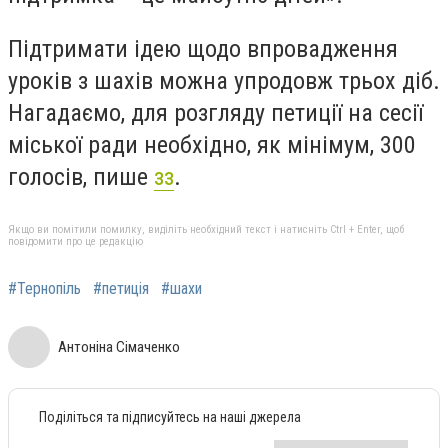
Підтримати ідею щодо впровадження
уроків з шахів можна упродовж трьох діб.
Нагадаємо, для розгляду петиції на сесії
міської ради необхідно, як мінімум, 300
голосів, пише
зз
.
Якщо ви помітили помилку, виділіть необхідний текст і натисніть Ctrl + Enter, щоб
повідомити про це редакцію
#Тернопіль
#петиція
#шахи
Антоніна Сімаченко
Поділіться та підписуйтесь на наші джерела