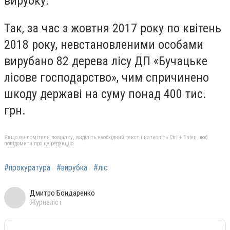
вирубку.
Так, за час з жовтня 2017 року по квітень
2018 року, невстановленими особами
вирубано 82 дерева лісу ДП «Бучацьке
лісове господарство», чим спричинено
шкоду державі на суму понад 400 тис.
грн.
Якщо ви помітили помилку, виділіть необхідний текст і натисніть Ctrl + Enter, щоб
повідомити про це редакцію
#прокуратура
#вирубка
#ліс
Дмитро Бондаренко
Журналіст