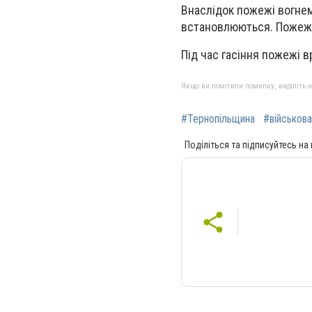
Внаслідок пожежі вогнем
встановлюються. Пожежу
Під час гасіння пожежі 
Якщо ви помітили помилку, виділіть нео
#Тернопільщина
#військов
Поділіться та підписуйтесь на