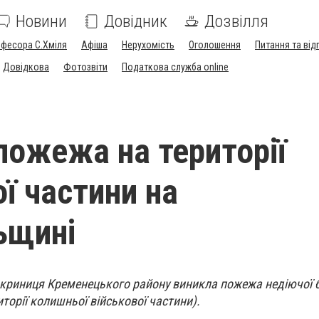
Новини
Довідник
Дозвілля
офесора С.Хміля
Афіша
Нерухомість
Оголошення
Питання та від
Довідкова
Фотозвіти
Податкова служба online
пожежа на території
ї частини на
ьщині
ілокриниця Кременецького району виникла пожежа недіючої б
торії колишньої військової частини).