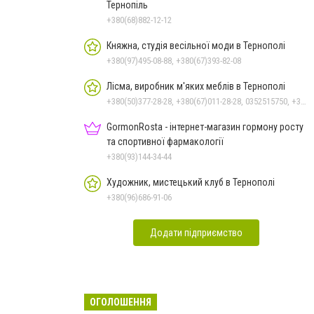
Тернопіль
+380(68)882-12-12
Княжна, студія весільної моди в Тернополі
+380(97)495-08-88, +380(67)393-82-08
Лісма, виробник м'яких меблів в Тернополі
+380(50)377-28-28, +380(67)011-28-28, 0352515750, +380(50)313-28-28, +380(50)338-27-33, +380(50)377-67-87
GormonRosta - інтернет-магазин гормону росту
та спортивної фармакології
+380(93)144-34-44
Художник, мистецький клуб в Тернополі
+380(96)686-91-06
Додати підприємство
ОГОЛОШЕННЯ