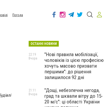
повіді
Погода
ОСТАННІ НОВИНИ
"Нові правила мобілізації,
22:19
Вчора
чоловіків із цією професією
хочуть масово призвати
першими": до рішення
залишилося 92 дні
"Дощі, небезпечна негода,
21:11
Вчора
удівлі
град та шквали вітру до 15-
20 м/с": ці області України