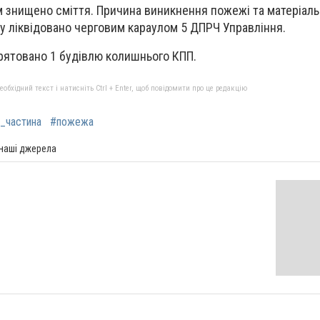
 знищено сміття. Причина виникнення пожежі та матеріаль
 ліквідовано черговим караулом 5 ДПРЧ Управління.
врятовано 1 будівлю колишнього КПП.
бхідний текст і натисніть Ctrl + Enter, щоб повідомити про це редакцію
а_частина
#пожежа
 наші джерела