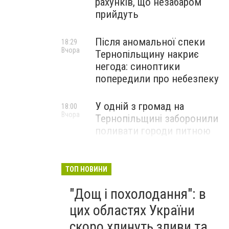
рахунків, що незабаром
прийдуть
Після аномальної спеки
18:29
Вчора
Тернопільщину накриє
негода: синоптики
попередили про небезпеку
У одній з громад на
18:00
Вчора
Тернопільщині заборонили
поливати городи питною
водою: порушників
перевірятимуть
ТОП НОВИНИ
Міг вибухнути будь-якої
17:45
"Дощ і похолодання": в
Вчора
миті: на Тернопільщині
знешкодили боєприпас
цих областях України
скоро хлинуть зливи та