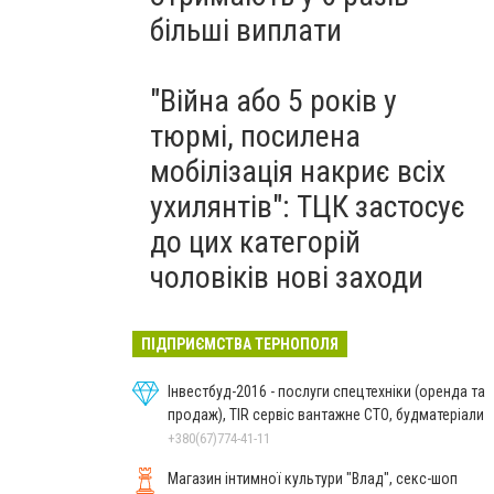
більші виплати
"Війна або 5 років у
тюрмі, посилена
мобілізація накриє всіх
ухилянтів": ТЦК застосує
до цих категорій
чоловіків нові заходи
ПІДПРИЄМСТВА ТЕРНОПОЛЯ
Інвестбуд-2016 - послуги спецтехніки (оренда та
продаж), TIR сервіс вантажне СТО, будматеріали
+380(67)774-41-11
Магазин інтимної культури "Влад", секс-шоп