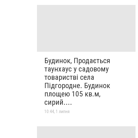
Будинок, Продається
таунхаус у садовому
товаристві села
Підгородне. Будинок
площею 105 кв.м,
сирий....
10:44, 1 липня