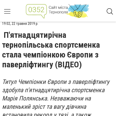
19:02, 22 травня 2019 р.
П'ятнадцятирічна
тернопільська спортсменка
стала чемпіонкою Європи з
паверліфтингу (ВІДЕО)
Титул Чемпіонки Європи з паверліфтингу
здобула п'ятнадцятирічна спортсменка
Марія Полянська. Незважаючи на
маленький зріст та вагу дівчина
встановила рекорд у тязі, а також