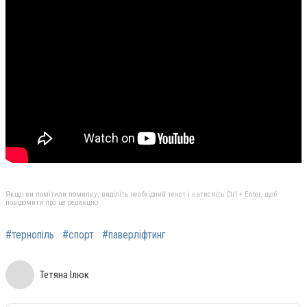
Якщо ви помітили помилку, виділіть необхідний текст і натисніть Ctrl + Enter, щоб
повідомити про це редакцію
#тернопіль
#спорт
#паверліфтинг
Тетяна Ілюк