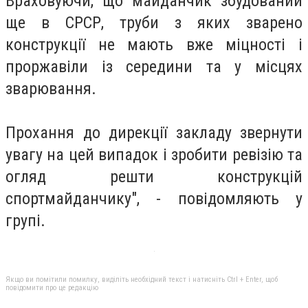
Враховуючи, що майданчик збудований
ще в СРСР, труби з яких зварено
конструкції не мають вже міцності і
проржавіли із середини та у місцях
зварювання.
Прохання до дирекції закладу звернути
увагу на цей випадок і зробити ревізію та
огляд решти конструкцій
спортмайданчику", - повідомляють у
групі.
Якщо ви помітили помилку, виділіть необхідний текст і натисніть Ctrl + Enter, щоб
повідомити про це редакцію