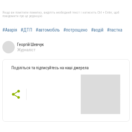
Якщо ви помітили помилку, виділіть необхідний текст і натисніть Ctrl + Enter, щоб
повідомити про це редакцію
#Аварія
#ДТП
#автомобіль
#потрощено
#водій
#пастка
Георгій Шевчук
Журналіст
Поділіться та підписуйтесь на наші джерела