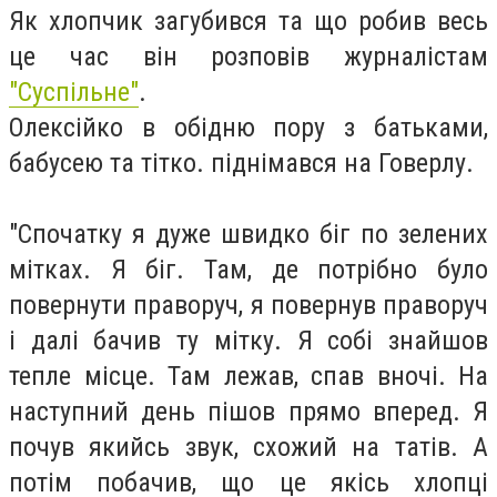
Як хлопчик загубився та що робив весь
це час він розповів журналістам
"Суспільне"
.
Олексійко в обідню пору з батьками,
бабусею та тітко. піднімався на Говерлу.
"Спочатку я дуже швидко біг по зелених
мітках. Я біг. Там, де потрібно було
повернути праворуч, я повернув праворуч
і далі бачив ту мітку. Я собі знайшов
тепле місце. Там лежав, спав вночі. На
наступний день пішов прямо вперед. Я
почув якийсь звук, схожий на татів. А
потім побачив, що це якісь хлопці