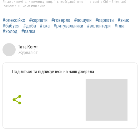
Якщо ви помітили помилку, виділіть необхідний текст і натисніть Ctrl + Enter, щоб
повідомити про це редакцію
#олексійко
#карпати
#говерла
#пошуки
#карпати
#зник
#бабуся
#доба
#їжа
#рятувальники
#волонтери
#їжа
#холод
#палка
Тата Когут
Журналіст
Поділіться та підписуйтесь на наші джерела