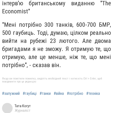
інтерв'ю британському виданню "The
Economist"
"Мені потрібно 300 танків, 600-700 БМР,
500 гаубиць. Тоді, думаю, цілком реально
вийти на рубежі 23 лютого. Але двома
бригадами я не зможу. Я отримую те, що
отримую, але це менше, ніж те, що мені
потрібно", - сказав він.
Якщо ви помітили помилку, виділіть необхідний текст і натисніть Ctrl + Enter, щоб
повідомити про це редакцію
#залужний
#гаубиці
#танки
#війна
#потрібно
#техніка
Тата Когут
Журналіст