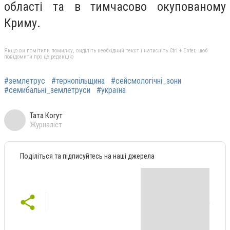
області та в тимчасово окупованому
Криму.
Якщо ви помітили помилку, виділіть необхідний текст і натисніть Ctrl + Enter, щоб
повідомити про це редакцію
#землетрус
#тернопільщина
#сейсмологічні_зони
#семибальні_землетруси
#україна
Тата Когут
Журналіст
Поділіться та підписуйтесь на наші джерела