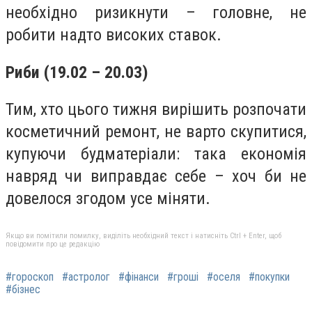
необхідно ризикнути – головне, не
робити надто високих ставок.
Риби (19.02 – 20.03)
Тим, хто цього тижня вирішить розпочати
косметичний ремонт, не варто скупитися,
купуючи будматеріали: така економія
навряд чи виправдає себе – хоч би не
довелося згодом усе міняти.
Якщо ви помітили помилку, виділіть необхідний текст і натисніть Ctrl + Enter, щоб
повідомити про це редакцію
#гороскоп
#астролог
#фінанси
#гроші
#оселя
#покупки
#бізнес