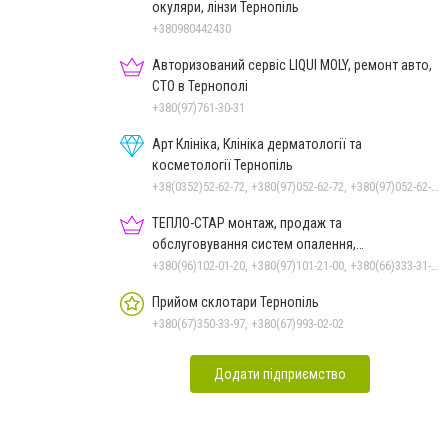
окуляри, лінзи Тернопіль
+380980442430
Авторизований сервіс LIQUI MOLY, ремонт авто,
СТО в Тернополі
+380(97)761-30-31
Арт Клініка, Клініка дерматології та
косметології Тернопіль
+38(0352)52-62-72, +380(97)052-62-72, +380(97)052-62-72
ТЕПЛО-СТАР монтаж, продаж та
обслуговування систем опалення,
кондиціонерів та вентиляції, сантехніка
+380(96)102-01-20, +380(97)101-21-00, +380(66)333-31-27
Прийом склотари Тернопіль
+380(67)350-33-97, +380(67)993-02-02
Додати підприємство