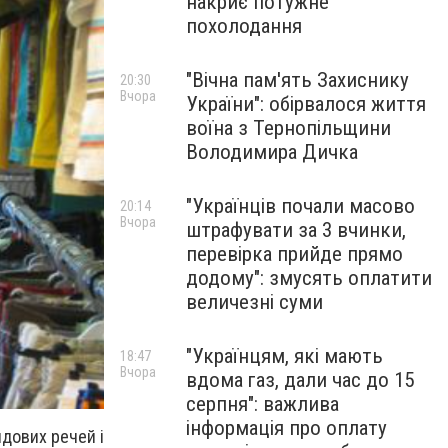
накриє потужне
похолодання
"Вічна пам'ять Захиснику
20:30
Вчора
України": обірвалося життя
воїна з Тернопільщини
Володимира Дичка
"Українців почали масово
20:14
Вчора
штрафувати за 3 вчинки,
перевірка прийде прямо
додому": змусять оплатити
величезні суми
"Українцям, які мають
18:47
Вчора
вдома газ, дали час до 15
серпня": важлива
інформація про оплату
дових речей і