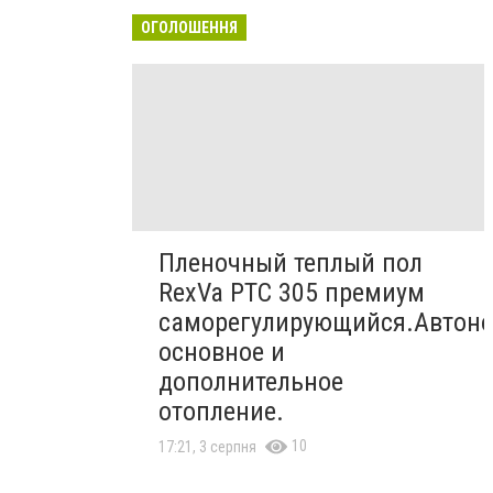
ОГОЛОШЕННЯ
Пленочный теплый пол
RexVa PTC 305 премиум
саморегулирующийся.Автон
основное и
дополнительное
отопление.
10
17:21, 3 серпня