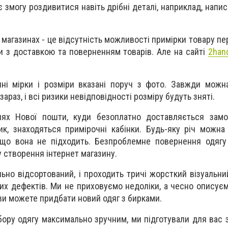
 змогу роздивитися навіть дрібні деталі, наприклад, напи
 магазинах - це відсутність можливості примірки товару п
 з доставкою та поверненням товарів. Але на сайті
2han
чні мірки і розміри вказані поруч з фото. Завжди можн
 зараз, і всі ризики невідповідності розміру будуть зняті.
ннях Нової пошти, куди безоплатно доставляється замо
к, знаходяться примірочні кабінки. Будь-яку річ можн
якщо вона не підходить. Безпроблемне повернення одяг
 створення інтернет магазину.
льно відсортований, і проходить тричі жорсткий візуальни
х дефектів. Ми не приховуємо недоліки, а чесно описуємо
с ви можете придбати новий одяг з бирками.
ору одягу максимально зручним, ми підготували для вас з