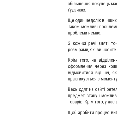
збільшення покупець має
ґудзиках.
Ще один недолік в інших
Також можливі проблеми
проблеми немає.
З кожної речі зняті то
розмірами, які ви носите
Крім того, на відділе
оформлення через коши
відмовитися від неї, 
практикується з моменту
Весь одяг на сайті рете
предмет стану і можливи
товарів. Крім того, у на
Щоб зробити процес виб