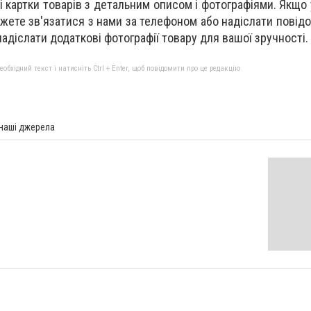
ні картки товарів з детальним описом і фотографіями. Якщо
жете зв'язатися з нами за телефоном або надіслати повід
адіслати додаткові фотографії товару для вашої зручності.
бхідний текст і натисніть Ctrl + Enter, щоб повідомити про це редакцію
 наші джерела