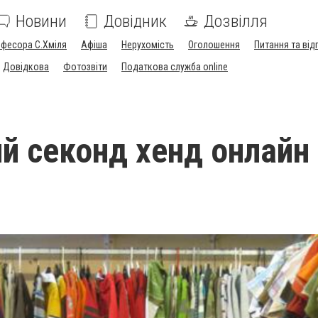
Новини
Довідник
Дозвілля
офесора С.Хміля
Афіша
Нерухомість
Оголошення
Питання та від
Довідкова
Фотозвіти
Податкова служба online
й секонд хенд онлайн