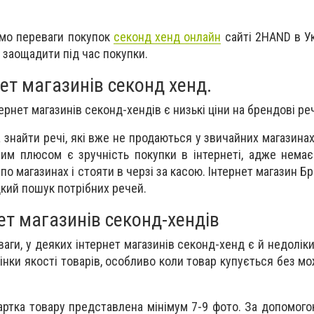
емо переваги покупок
секонд хенд онлайн
сайті 2HAND в Ук
 заощадити під час покупки.
ет магазинів секонд хенд.
рнет магазинів секонд-хендів є низькі ціни на брендові ре
 знайти речі, які вже не продаються у звичайних магазинах
м плюсом є зручність покупки в інтернеті, адже немає
по магазинах і стояти в черзі за касою. Інтернет магазин 
кий пошук потрібних речей.
ет магазинів секонд-хендів
аги, у деяких інтернет магазинів секонд-хенд є й недоліки
нки якості товарів, особливо коли товар купується без мо
артка товару представлена мінімум 7-9 фото. За допомого