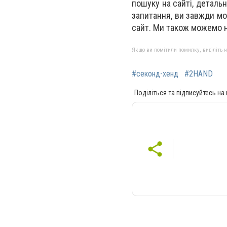
пошуку на сайті, деталь
запитання, ви завжди мо
сайт. Ми також можемо н
Якщо ви помітили помилку, виділіть нео
#секонд-хенд
#2HAND
Поділіться та підписуйтесь на