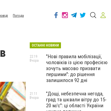
повіді
Погода
ОСТАННІ НОВИНИ
 в
"Нові правила мобілізації,
22:19
Вчора
чоловіків із цією професією
хочуть масово призвати
першими": до рішення
залишилося 92 дні
"Дощі, небезпечна негода,
21:11
Вчора
град та шквали вітру до 15-
20 м/с": ці області України