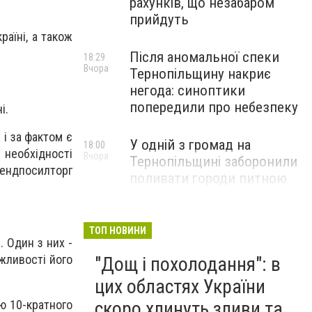
рахунків, що незабаром
прийдуть
раїні, а також
Після аномальної спеки
18:29
Вчора
Тернопільщину накриє
негода: синоптики
попередили про небезпеку
чі.
 і за фактом є
У одній з громад на
18:00
 необхідності
Вчора
Тернопільщині заборонили
Брендпосилторг
поливати городи питною
водою: порушників
перевірятимуть
ТОП НОВИНИ
. Один з них -
Міг вибухнути будь-якої
17:45
жливості його
"Дощ і похолодання": в
Вчора
миті: на Тернопільщині
знешкодили боєприпас
цих областях України
ю 10-кратного
скоро хлинуть зливи та