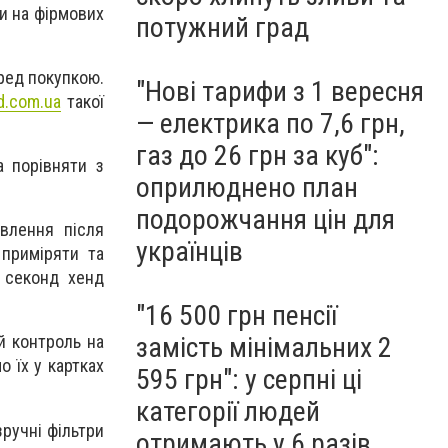
си на фірмових
потужний град
еред покупкою.
"Нові тарифи з 1 вересня
d.com.ua
такої
— електрика по 7,6 грн,
газ до 26 грн за куб":
а порівняти з
оприлюднено план
подорожчання цін для
влення після
українців
а приміряти
та
у секонд хенд
"16 500 грн пенсії
замість мінімальних 2
й контроль на
 їх у картках
595 грн": у серпні ці
категорії людей
ручні фільтри
отримають у 6 разів