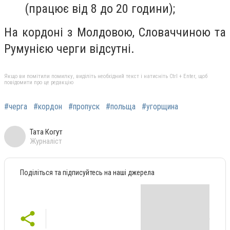
(працює від 8 до 20 години);
На кордоні з Молдовою, Словаччиною та
Румунією черги відсутні.
Якщо ви помітили помилку, виділіть необхідний текст і натисніть Ctrl + Enter, щоб
повідомити про це редакцію
#черга
#кордон
#пропуск
#польща
#угорщина
Тата Когут
Журналіст
Поділіться та підписуйтесь на наші джерела