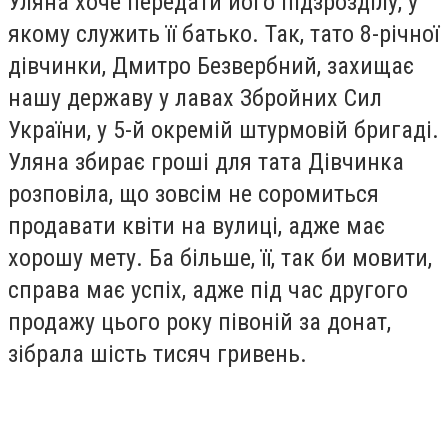
Уляна хоче передати його підзрозділу, у
якому служить її батько. Так, тато 8-річної
дівчинки, Дмитро Безвербний, захищає
нашу державу у лавах Збройних Сил
України, у 5-й окремій штурмовій бригаді.
Уляна збирає гроші для тата Дівчинка
розповіла, що зовсім не соромиться
продавати квіти на вулиці, адже має
хорошу мету. Ба більше, її, так би мовити,
справа має успіх, адже під час другого
продажу цього року півоній за донат,
зібрала шість тисяч гривень.