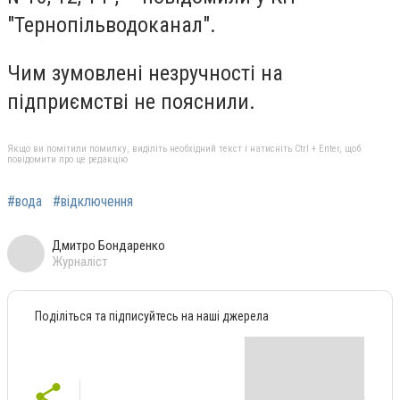
"Тернопільводоканал".
Чим зумовлені незручності на
підприємстві не пояснили.
Якщо ви помітили помилку, виділіть необхідний текст і натисніть Ctrl + Enter, щоб
повідомити про це редакцію
#вода
#відключення
Дмитро Бондаренко
Журналіст
Поділіться та підписуйтесь на наші джерела