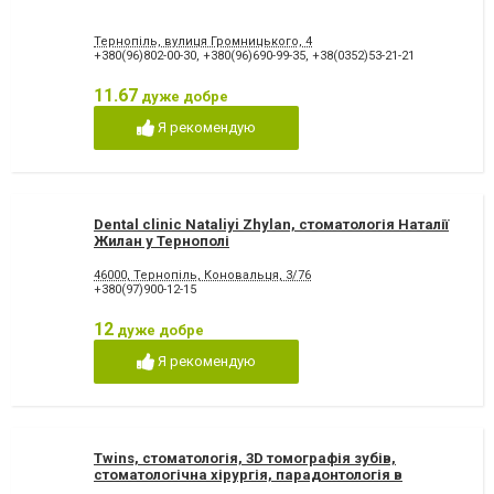
Тернопіль, вулиця Громницького, 4
+380(96)802-00-30
,
+380(96)690-99-35
,
+38(0352)53-21-21
11.67
дуже добре
Я рекомендую
Dental clinic Nataliyi Zhylan, стоматологія Наталії
Жилан у Тернополі
46000, Тернопiль, Коновальця, 3/76
+380(97)900-12-15
12
дуже добре
Я рекомендую
Twins, стоматологія, 3D томографія зубів,
стоматологічна хірургія, парадонтологія в
Тернополі