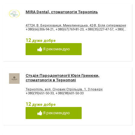
стоматології
Лікування альвеоліту
Лікування гінгівіту
MIRA Dental, стоматологія Тернопіль
Лікування гіперестезії
Лікування гіпоплазії емалі
зубів
47724, В. Березовиця, Микулинецька, 42-В, Біля супермаркету "Н
Лікування захворювання
Лікування зубів
+380(66)306-94-21
,
+380(67)769-81-23
,
+380(35)227-47-57
,
+380(98)757-36-97
скронево-нижньощелепного
суглобу
12
дуже добре
Лікування зубів при
Лікування карієсу
вагітності
Я рекомендую
Лікування кореневих каналів
Лікування лазером
Лікування пародонтиту
Лікування пародонтозу
Лікування періодонтиту
Лікування періоститу
Лікування пульпіту
Лікування під наркозом
Студія Пародонтології Юрія Гринюки,
Лікування стоматиту
Лікування ясен
стоматологія в Тернополі
Озонотерапія в стоматології
Панорамний знімок
Тернопіль, вул. Січових Стрільців, 1, 3 поверх
Пластика ясенного краю
Пластика ясенного краю
+380(99)651-50-33
,
+380(98)601-50-33
Пластини для виправлення
Пломбування зубів
прикусу
12
дуже добре
Пломбування каналів
Протезування на імплантат
Я рекомендую
Пьезохірургія в стоматології
Підготовка до протезування
Рентген зубів
Рецесія ясен
Рецесія ясен
Стрази і скайси
Фторування зубів і
Художня реставрація зубів