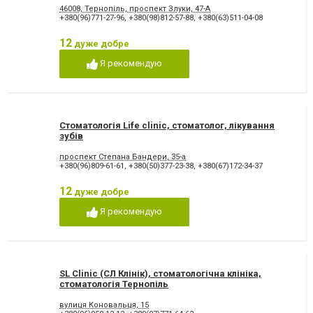
46008, Тернопіль, проспект Злуки, 47-А
+380(96)771-27-96
,
+380(98)812-57-88
,
+380(63)511-04-08
12
дуже добре
Я рекомендую
Стоматологія Life clinic, стоматолог, лікування
зубів
проспект Степана Бандери, 35-а
+380(96)809-61-61
,
+380(50)377-23-38
,
+380(67)172-34-37
12
дуже добре
Я рекомендую
SL Clinic (СЛ Клінік), стоматологічна клініка,
стоматологія Тернопіль
вулиця Коновальця, 15