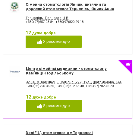
відновлення емалі
Сімейна стоматологія Янчик, дитячий та
дорослий стоматолог Тернопіль, Янчик Анна
Хірургічне лікування зубів
Чистка зубів
Леонтієвна
Шинування зубів
Тернопіль, Польвого, 4-Б
+380(97)657-03-84
,
+380(97)820-29-18
12
дуже добре
Я рекомендую
Центр сімейної медицини - стоматолог у
Кам'янці-Подільському
32300, м. Кам'янець-Подільський, вул. Драгоманова, 14А
+380(96)796-36-85
,
+380(98)812-63-48
,
+380(97)782-45-70
12
дуже добре
Я рекомендую
DentFIL', стоматологія у Тернополі