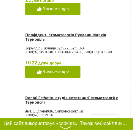
2
дуже погано
Я рекомендую
Профідент, стоматологія Руслани Марків
Тернопіль
Тернопіль, вулиця Кульчицької, 7/4
+380(97)849-00-40
,
+380(50)377-24-05
,
+38(0352)23-53-30
10.22
дуже добре
Я рекомендую
Dental Esthetic, студія естетичної стоматології у
Тернополі
46000, Тернопіль, Чайковського, 40
+380(67)352-21-26
Фільтри
Цей сайт використовує «cookies». Також веб-сайт використовує інтернет-сервіс для збору технічних даних стосовно відвідувачів з метою отримання маркетингової та статистичної інформації. Умови обробки даних відвідувачів сайту див.
9.02
дуже добре
〉