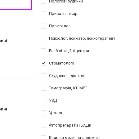
Пологові будинки
Приватні лікарі
Проктолог
Психолог, психіатр, психотерапевт
рпні
Реабілітаційні центри
Стоматології
Схуднення, дієтолог
Томографія, КТ, МРТ
УЗД
рпні
Уролог
Фітопрепарати і БАДи
Швидка медична допомога