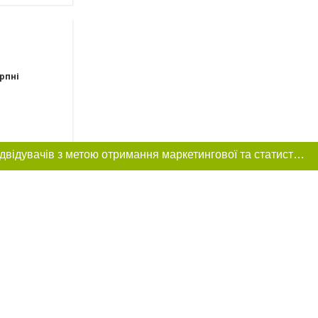
рпні
Цей сайт використовує «cookies». Також веб-сайт використовує інтернет-сервіс для збору технічних даних стосовно відвідувачів з метою отримання маркетингової та статистичної інформації. Умови обробки даних відвідувачів сайту див.
рпні