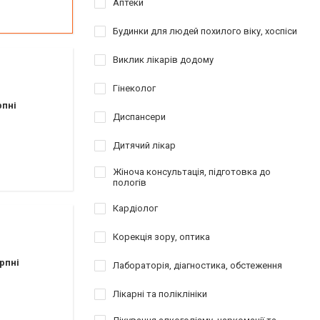
Аптеки
краю
плантат
Будинки для людей похилого віку, хоспіси
Виклик лікарів додому
я зубів
Гінеколог
рпні
Диспансери
Дитячий лікар
Жіноча консультація, підготовка до
пологів
Кардіолог
Корекція зору, оптика
рпні
Лабораторія, діагностика, обстеження
Лікарні та поліклініки