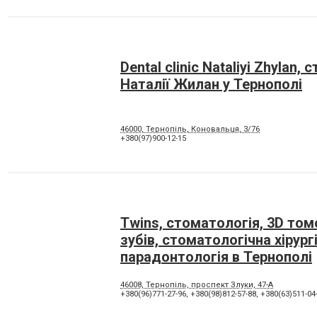
Dental clinic Nataliyi Zhylan,
Наталії Жилан у Тернополі
46000, Тернопiль, Коновальця, 3/76
+380(97)900-12-15
Twins, стоматологія, 3D том
зубів, стоматологічна хірургі
парадонтологія в Тернополі
46008, Тернопіль, проспект Злуки, 47-А
+380(96)771-27-96
,
+380(98)812-57-88
,
+380(63)511-04