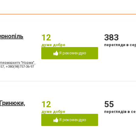
Пластика ясенного краю
Пластика ясенного 
Пломбування каналів
Протезування на ім
я
Рентген зубів
Рецесія ясен
Фторування зубів і відновлення
Художня реставраці
емалі
ернопіль
12
383
Шинування зубів
дуже добре
перегляди в се
Я рекомендую
супермаркету "Норма". Біля Жовтої Церкви ( Церква Св. Володимира і Ольги)
-57
,
+380(98)757-36-97
 Гринюки,
12
55
дуже добре
переглядів в се
Я рекомендую