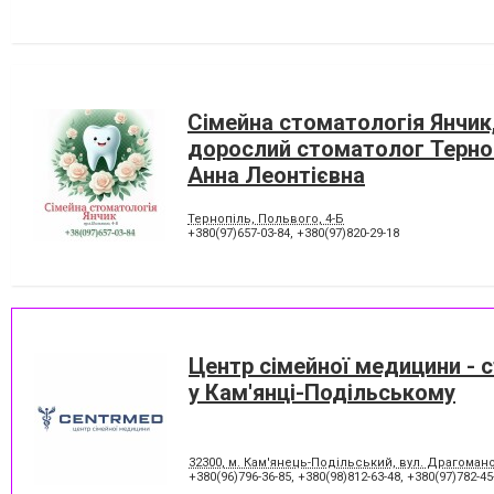
Сімейна стоматологія Янчик
дорослий стоматолог Терноп
Анна Леонтієвна
Тернопіль, Польвого, 4-Б
+380(97)657-03-84
,
+380(97)820-29-18
Центр сімейної медицини - 
у Кам'янці-Подільському
32300, м. Кам'янець-Подільський, вул. Драгомано
+380(96)796-36-85
,
+380(98)812-63-48
,
+380(97)782-45