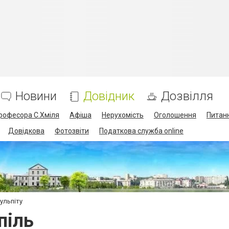
Новини
Довідник
Дозвілля
професора С.Хміля
Афіша
Нерухомість
Оголошення
Питанн
Довідкова
Фотозвіти
Податкова служба online
ульпіту
пiль