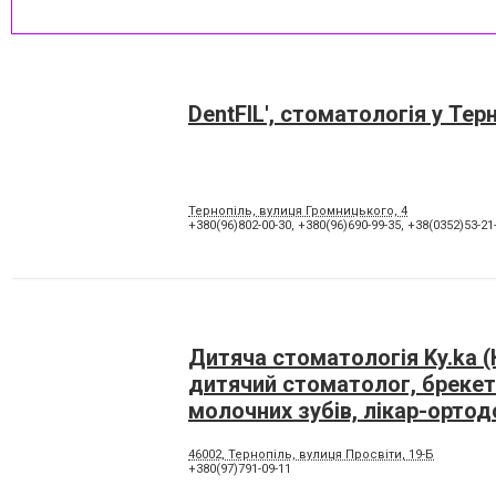
DentFIL', стоматологія у Тер
Тернопіль, вулиця Громницького, 4
+380(96)802-00-30
,
+380(96)690-99-35
,
+38(0352)53-21
Дитяча стоматологія Ky.ka (
дитячий стоматолог, брекет
молочних зубів, лікар-ортод
Тернопіль
46002, Тернопіль, вулиця Просвіти, 19-Б
+380(97)791-09-11