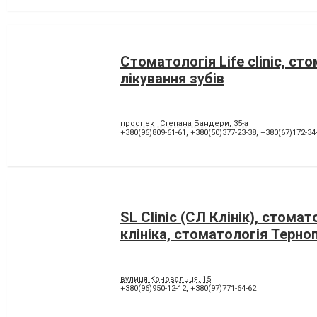
Стоматологія Life clinic, ст
лікування зубів
проспект Степана Бандери, 35-а
+380(96)809-61-61
,
+380(50)377-23-38
,
+380(67)172-34
SL Clinic (СЛ Клінік), стомат
клініка, стоматологія Терно
вулиця Коновальця, 15
+380(96)950-12-12
,
+380(97)771-64-62