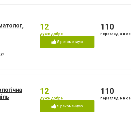
оматолог,
12
110
дуже добре
переглядів в се
Я рекомендую
-37
ологічна
12
110
піль
дуже добре
переглядів в се
Я рекомендую