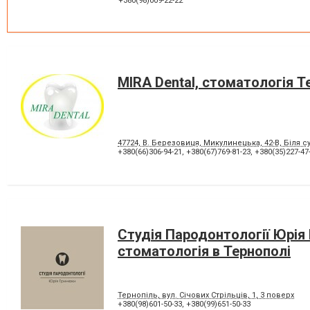
+380(98)009-22-22
Озонотерапія в стоматології
Панорамний знімок
Пластини для виправлення
Пломбування зубів
прикусу
Пьезохірургія в стоматології
Підготовка до протезуванн
Рецесія ясен
Стрази і скайси
MIRA Dental, стоматологія Т
Хірургічне лікування зубів
Чистка зубів
47724, В. Березовиця, Микулинецька, 42-В, Біля 
+380(66)306-94-21
,
+380(67)769-81-23
,
+380(35)227-47
Студія Пародонтології Юрія
стоматологія в Тернополі
Тернопіль, вул. Січових Стрільців, 1, 3 поверх
+380(98)601-50-33
,
+380(99)651-50-33