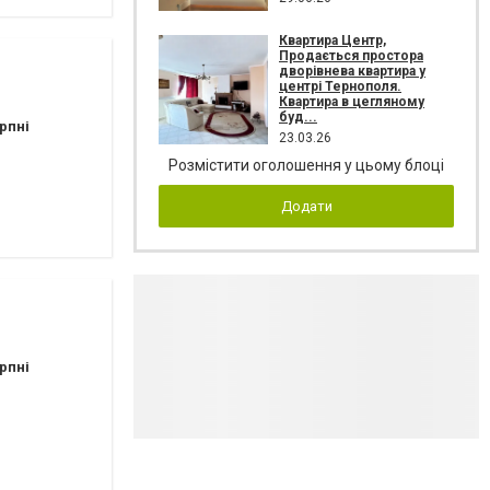
Квартира Центр,
Продається простора
дворівнева квартира у
центрі Тернополя.
Квартира в цегляному
буд...
рпні
23.03.26
Розмістити оголошення у цьому блоці
Додати
рпні