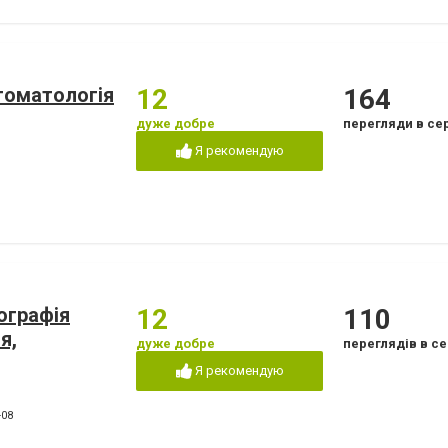
 стоматологія
12
164
дуже добре
перегляди в се
Я рекомендую
ографія
12
110
я,
дуже добре
переглядів в се
Я рекомендую
-08