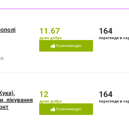
нополі
11.67
164
дуже добре
перегляди в се
Я рекомендую
-21
Кука),
12
164
и, лікування
дуже добре
перегляди в се
онт
Я рекомендую