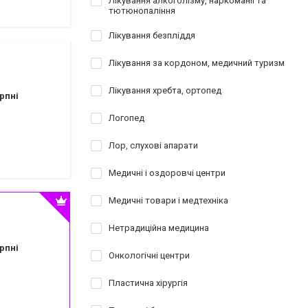
Лікування алкоголізму, наркоманії та
тютюнопаління
Лікування безпліддя
Лікування за кордоном, медичний туризм
Лікування хребта, ортопед
рпні
Логопед
Лор, слухові апарати
Медичні і оздоровчі центри
Медичні товари і медтехніка
Нетрадиційна медицина
рпні
Онкологічні центри
Пластична хірургія