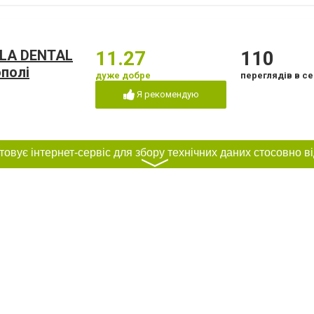
OLA DENTAL
11.27
110
ополі
дуже добре
переглядів в се
Я рекомендую
〉
іль
2
8
дуже погано
переглядів в се
Я рекомендую