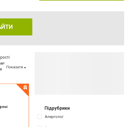
АЙТИ
рості
еми
Показати
я
еню
ва
ня
рпні
Підрубрики
Алерголог
у