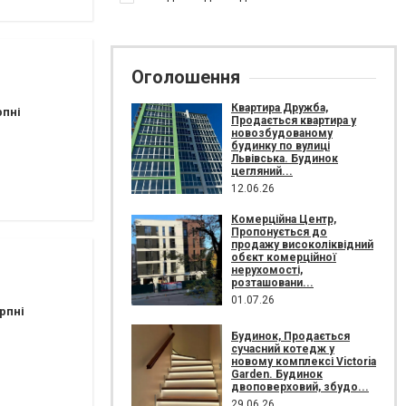
Оголошення
Квартира Дружба,
рпні
Продається квартира у
новозбудованому
будинку по вулиці
Львівська. Будинок
цегляний...
12.06.26
Комерційна Центр,
Пропонується до
продажу високоліквідний
обєкт комерційної
нерухомості,
розташовани...
01.07.26
рпні
Будинок, Продається
сучасний котедж у
новому комплексі Victoria
Garden. Будинок
двоповерховий, збудо...
29.06.26