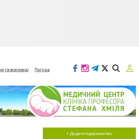
я та відповіді
Погода
+ Додати підприємство