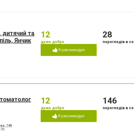
, дитячий та
12
28
іль, Янчик
дуже добре
переглядів в се
Я рекомендую
стоматолог
12
146
дуже добре
переглядів в се
Я рекомендую
ва, 14А
-70