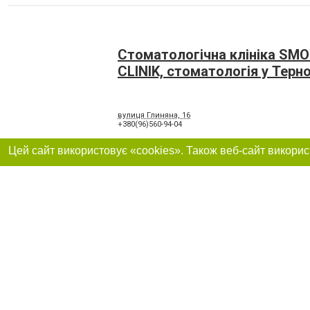
Стоматологічна клініка SM
CLINIK, стоматологія у Терн
вулиця Глиняна, 16
+380(96)560-94-04
KOdent стоматологія Терноп
Тернопіль, Торговиця, 9-М