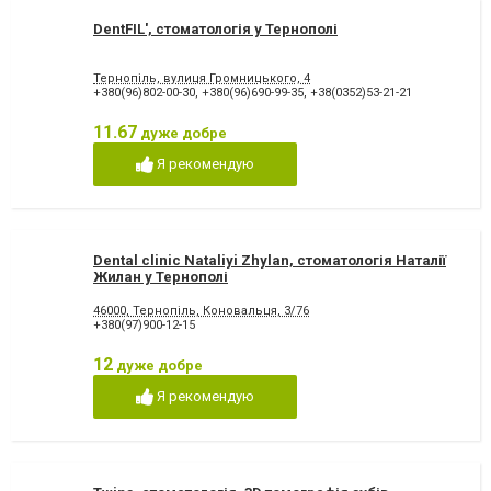
DentFIL', стоматологія у Тернополі
Тернопіль, вулиця Громницького, 4
+380(96)802-00-30
,
+380(96)690-99-35
,
+38(0352)53-21-21
11.67
дуже добре
Я рекомендую
Dental clinic Nataliyi Zhylan, стоматологія Наталії
Жилан у Тернополі
46000, Тернопiль, Коновальця, 3/76
+380(97)900-12-15
12
дуже добре
Я рекомендую