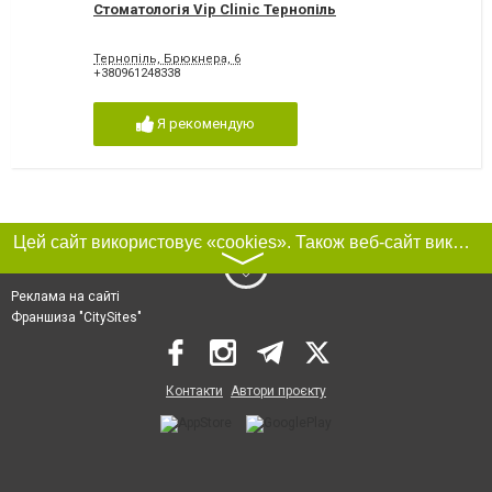
Стоматологія Vip Clinic Тернопіль
Тернопіль, Брюкнера, 6
+380961248338
Я рекомендую
Цей сайт використовує «cookies». Також веб-сайт використовує інтернет-сервіс для збору технічних даних стосовно відвідувачів з метою отримання маркетингової та статистичної інформації. Умови обробки даних відвідувачів сайту див.
〉
Реклама на сайті
Франшиза "CitySites"
Контакти
Автори проєкту