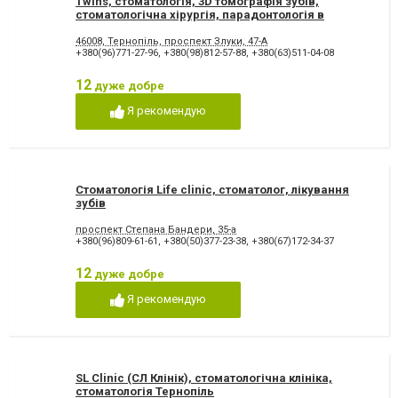
Twins, стоматологія, 3D томографія зубів,
стоматологічна хірургія, парадонтологія в
Тернополі
46008, Тернопіль, проспект Злуки, 47-А
+380(96)771-27-96
,
+380(98)812-57-88
,
+380(63)511-04-08
12
дуже добре
Я рекомендую
Стоматологія Life clinic, стоматолог, лікування
зубів
проспект Степана Бандери, 35-а
+380(96)809-61-61
,
+380(50)377-23-38
,
+380(67)172-34-37
12
дуже добре
Я рекомендую
SL Clinic (СЛ Клінік), стоматологічна клініка,
стоматологія Тернопіль