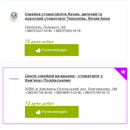
Фторування зубів і
Художня реставрація зубів
відновлення емалі
Хірургічне лікування зубів
Чистка зубів
Сімейна стоматологія Янчик, дитячий та
дорослий стоматолог Тернопіль, Янчик Анна
Шинування зубів
Леонтієвна
Тернопіль, Польвого, 4-Б
+380(97)657-03-84
,
+380(97)820-29-18
12
дуже добре
Я рекомендую
Центр сімейної медицини - стоматолог у
Кам'янці-Подільському
32300, м. Кам'янець-Подільський, вул. Драгоманова, 14А
+380(96)796-36-85
,
+380(98)812-63-48
,
+380(97)782-45-70
12
дуже добре
Я рекомендую