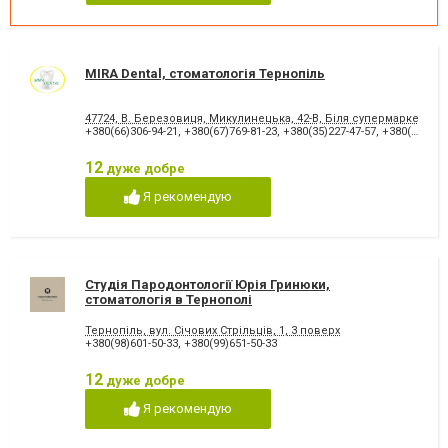
Лазеротерапія в
Люмініри
стоматології
Лікування альвеоліту
Лікування гінгівіту
Лікування гіперестезії
Лікування гіпоплазії емалі
MIRA Dental, стоматологія Тернопіль
зубів
Лікування захворювання
Лікування зубів
скронево-нижньощелепного
47724, В. Березовиця, Микулинецька, 42-В, Біля супермаркету "Н
+380(66)306-94-21
,
+380(67)769-81-23
,
+380(35)227-47-57
,
+380(98)757-36-97
суглобу
Лікування зубів при
Лікування карієсу
12
дуже добре
вагітності
Лікування кореневих каналів
Лікування лазером
Я рекомендую
Лікування пародонтиту
Лікування пародонтозу
Лікування періодонтиту
Лікування періоститу
Лікування пульпіту
Лікування під наркозом
Лікування стоматиту
Лікування ясен
Студія Пародонтології Юрія Гринюки,
Озонотерапія в стоматології
Панорамний знімок
стоматологія в Тернополі
Пластика ясенного краю
Пластика ясенного краю
Тернопіль, вул. Січових Стрільців, 1, 3 поверх
Пластини для виправлення
Пломбування зубів
+380(98)601-50-33
,
+380(99)651-50-33
прикусу
Пломбування каналів
Протезування на імплантат
12
дуже добре
Пьезохірургія в стоматології
Підготовка до протезування
Я рекомендую
Рентген зубів
Рецесія ясен
Рецесія ясен
Стрази і скайси