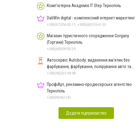
Комп'ютерна Академiя IT Step Тернопіль
DaliWin digital - комплексний інтернет маркетинг
+380(67)354-02-11, +380(68)510-61-55
Магазин туристичного спорядження Gorgany
(Горгани) Тернопіль
+380(68)699-93-29
Автосервіс Autobody: видалення вм'ятин без
фарбування, фарбування, полірування авто та
фар Тернопіль
+380(96)025-99-98
ПрофіАрт, рекламно-продюсерське агентство
Тернопіль
+380993961181
Додати підприємство