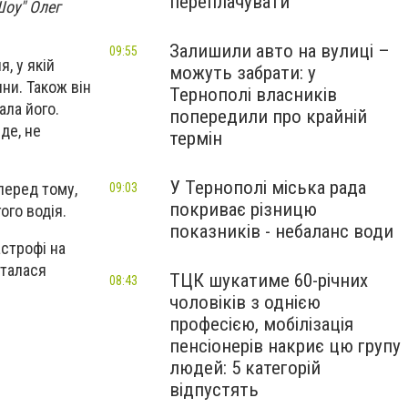
переплачувати
Шоу" Олег
Залишили авто на вулиці –
09:55
, у якій
можуть забрати: у
ни. Також він
Тернополі власників
ала його.
попередили про крайній
де, не
термін
У Тернополі міська рада
мперед тому,
09:03
покриває різницю
ого водія.
показників - небаланс води
астрофі на
сталася
ТЦК шукатиме 60-річних
08:43
чоловіків з однією
професією, мобілізація
пенсіонерів накриє цю групу
людей: 5 категорій
відпустять