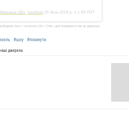
Иваница (@o_ivanitsa)
25 Жов 2018 р. о 1:59 PDT
бхідний текст і натисніть Ctrl + Enter, щоб повідомити про це редакцію
изель
#шоу
#покинути
 наші джерела