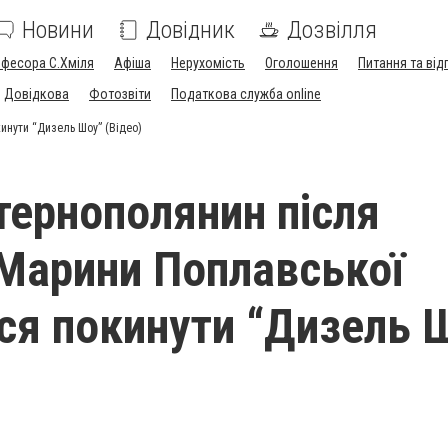
Новини
Довідник
Дозвілля
офесора С.Хміля
Афіша
Нерухомість
Оголошення
Питання та від
Довідкова
Фотозвіти
Податкова служба online
инути “Дизель Шоу” (Відео)
тернополянин після
 Марини Поплавської
ся покинути “Дизель 