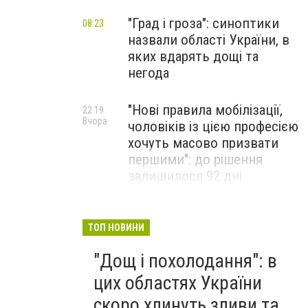
"Град і гроза": синоптики
08:23
назвали області України, в
яких вдарять дощі та
негода
"Нові правила мобілізації,
22:19
Вчора
чоловіків із цією професією
хочуть масово призвати
першими": до рішення
залишилося 92 дні
"Дощі, небезпечна негода,
21:11
Вчора
град та шквали вітру до 15-
ТОП НОВИНИ
20 м/с": ці області України
"Дощ і похолодання": в
накриє потужне
похолодання
цих областях України
скоро хлинуть зливи та