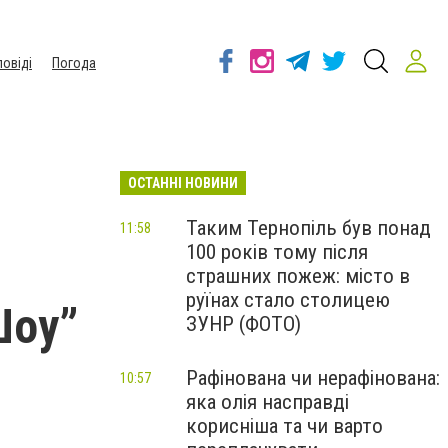
повіді
Погода
ОСТАННІ НОВИНИ
Таким Тернопіль був понад
11:58
100 років тому після
страшних пожеж: місто в
руїнах стало столицею
Шоу”
ЗУНР (ФОТО)
Рафінована чи нерафінована:
10:57
яка олія насправді
корисніша та чи варто