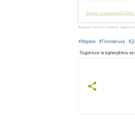
Допис, поширений Олег 
Якщо ви помітили помилку, виділіть нео
#Марина
#Поплавська
#Д
Поділіться та підписуйтесь на