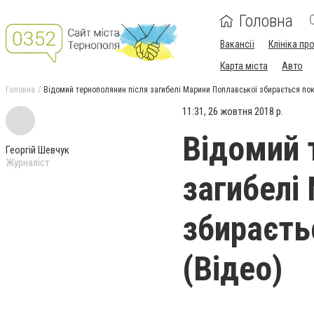
Головна
Вакансії
Клініка пр
Карта міста
Авто
Головна
Відомий тернополянин після загибелі Марини Поплавської збирається пок
11:31, 26 жовтня 2018 р.
Відомий 
Георгій Шевчук
Журналіст
загибелі
збираєть
(Відео)