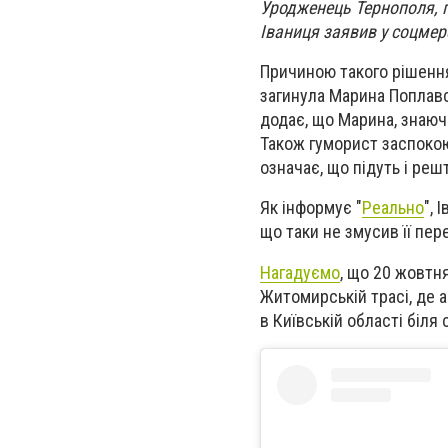
Уродженець Тернополя, п
Іваниця заявив у соцмер
Причиною такого рішення
загинула Марина Поплавс
додає, що Марина, знаюч
Також гуморист заспокоює
означає, що підуть і реш
Як інформує "
Реально
", 
що таки не змусив її пер
Нагадуємо
, що 20 жовтн
Житомирській трасі, де а
в Київській області біля