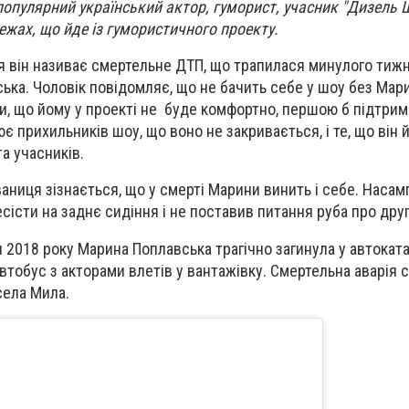
опулярний український актор, гуморист, учасник "Дизель 
ежах, що йде із гумористичного проекту.
 він називає смертельне ДТП, що трапилася минулого тижня
ька. Чоловік повідомляє, що не бачить себе у шоу без Мари
и, що йому у проекті не буде комфортно, першою б підтрим
 прихильників шоу, що воно не закривається, і те, що він й
та учасників.
Іваниця зізнається, що у смерті Марини винить і себе. Наса
есісти на заднє сидіння і не поставив питання руба про друг
я 2018 року Марина Поплавська трагічно загинула у автокат
втобус з акторами влетів у вантажівку. Смертельна аварія 
 села Мила.