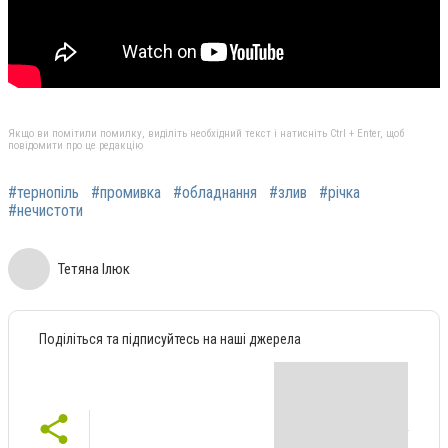
Якщо ви помітили помилку, виділіть необхідний текст і натисніть Ctrl + Enter, щоб
повідомити про це редакцію
#тернопіль
#промивка
#обладнання
#злив
#річка
#нечистоти
Тетяна Ілюк
Поділіться та підписуйтесь на наші джерела