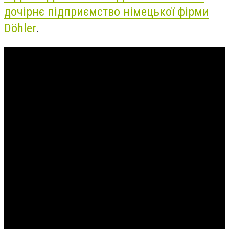
дочірнє підприємство німецької фірми
Döhler
.