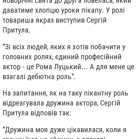
новорічні свята до друга ловеласа, який
даватиме хлопцю уроки пікапу. У ролі
товариша якраз виступив Сергій
Притула.
"Зі всіх людей, яких я хотів побачити у
головних ролях, єдиний професійний
актор - це Рома Луцький... А для мене це
взагалі дебютна роль".
На запитання, як на таку пікантну роль
відреагувала дружина актора, Сергій
Притула відповів так:
"Дружина моя дуже цікавилася, коли я