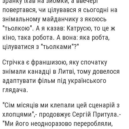
зранку їхав на зйомки, а ввечері
повертався, чи цілувався я сьогодні на
знімальному майданчику з якоюсь
"тьолкою". А я казав: Катрусю, то це ж
кіно, така робота. А вона: яка робта,
цілуватися з "тьолками"?"
Стрічка є франшизою, яку спочатку
знімали канадці в Литві, тому довелося
адаптувати фільм під українського
глядача.
"Сім місяців ми клепали цей сценарій з
хлопцями",- продовжує Сергій Притула.-
"Ми його неодноразово переробляли,