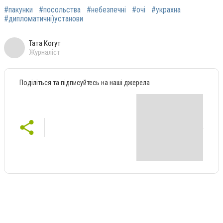
#пакунки
#посольства
#небезпечні
#очі
#украхна
#дипломатичні)установи
Тата Когут
Журналіст
Поділіться та підписуйтесь на наші джерела