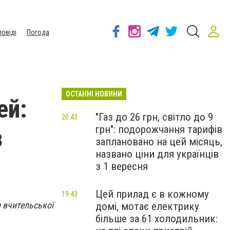
повіді
Погода
ОСТАННІ НОВИНИ
ей:
"Газ до 26 грн, світло до 9
20:43
грн": подорожчання тарифів
з
заплановано на цей місяць,
названо ціни для українців
з 1 вересня
Цей прилад є в кожному
19:43
 вчительськoї
домі, мотає електрику
більше за 61 холодильник: