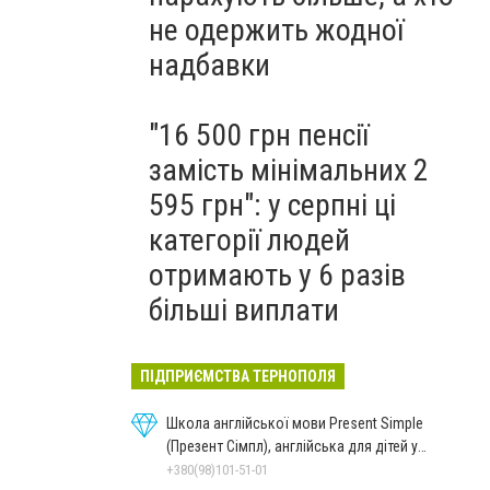
не одержить жодної
надбавки
"16 500 грн пенсії
замість мінімальних 2
595 грн": у серпні ці
категорії людей
отримають у 6 разів
більші виплати
ПІДПРИЄМСТВА ТЕРНОПОЛЯ
Школа англійської мови Present Simple
(Презент Сімпл), англійська для дітей у
Тернополі
+380(98)101-51-01