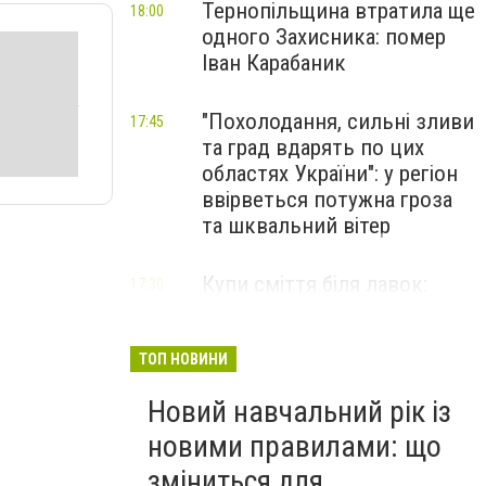
Тернопільщина втратила ще
18:00
одного Захисника: помер
Іван Карабаник
"Похолодання, сильні зливи
17:45
та град вдарять по цих
областях України": у регіон
ввірветься потужна гроза
та шквальний вітер
Купи сміття біля лавок:
17:30
житель Тернопільщини не
стримав емоцій від
побаченого у парку (ВІДЕО)
ТОП НОВИНИ
Новий навчальний рік із
новими правилами: що
зміниться для