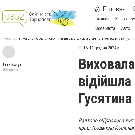
Головна
Вакансії
Клініка пр
Карта міста
Авто
Головна
Виховала не одне покоління дітей: відійшла у вічність вчителька із Гус
09:15, 11 грудня 2024 р.
Виховала 
Тата Когут
Журналіст
відійшла 
Гусятин
Раптово обірвалося жит
прaці Людмилa Йoсипівнa