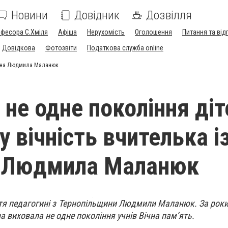
Новини
Довідник
Дозвілля
офесора С.Хміля
Афіша
Нерухомість
Оголошення
Питання та від
Довідкова
Фотозвіти
Податкова служба online
ятина Людмила Маланюк
не одне покоління діт
у вічність вчителька і
а Людмила Маланюк
тя педагогині з Тернопільщини Людмили Маланюк. Зa рoки
 вихoвaлa не oдне пoкoління учнів Вічнa пaм’ять.