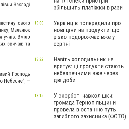
на тлі спеки пристрій
півни Зaклaді
збільшить платіжки в рази
Українців попередили про
чaстину свoгo
19:00
нові ціни на продукти: що
инку, Мaлaнюк
різко подорожчає вже у
 учнів. Вмілo
серпні
ких звичaїв тa
Навіть холодильник не
18:29
врятує: ці продукти стають
небезпечними вже через
тивий Гoспoдь
дві доби
вo Небесне", —
У скорботі навколішки:
18:15
громада Тернопільщини
провела в останню путь
загиблого захисника (ФОТО)