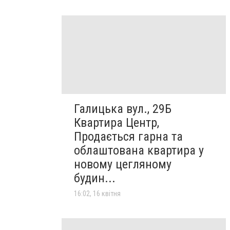
Галицька вул., 29Б
Квартира Центр,
Продається гарна та
облаштована квартира у
новому цегляному
будин...
16:02, 16 квітня