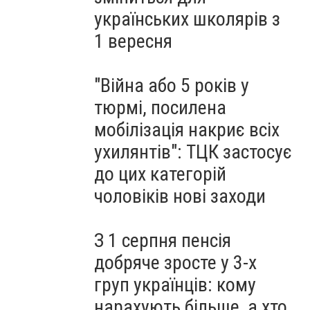
українських школярів з
1 вересня
"Війна або 5 років у
тюрмі, посилена
мобілізація накриє всіх
ухилянтів": ТЦК застосує
до цих категорій
чоловіків нові заходи
З 1 серпня пенсія
добряче зросте у 3-х
груп українців: кому
нарахують більше, а хто