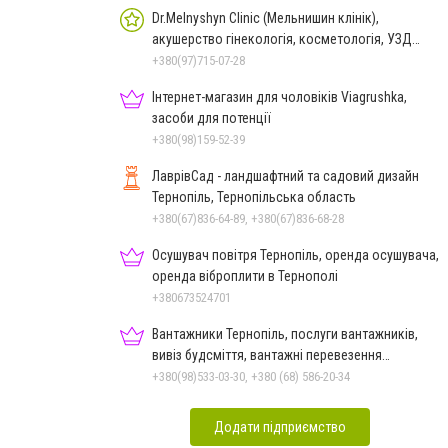
Dr.Melnyshyn Clinic (Мельнишин клінік),
акушерство гінекологія, косметологія, УЗД
Теребовля
+380(97)715-07-28
Інтернет-магазин для чоловіків Viagrushka,
засоби для потенції
+380(98)159-52-39
ЛаврівСад - ландшафтний та садовий дизайн
Тернопіль, Тернопільська область
+380(67)836-64-89, +380(67)836-68-28
Осушувач повітря Тернопіль, оренда осушувача,
оренда віброплити в Тернополі
+380673524701
Вантажники Тернопіль, послуги вантажників,
вивіз будсміття, вантажні перевезення
Тернопіль
+380(98)533-03-30, +380 (68) 586-20-34
Додати підприємство