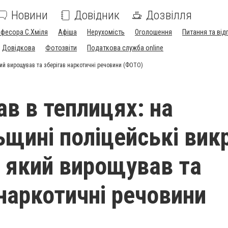
Новини
Довідник
Дозвілля
офесора С.Хміля
Афіша
Нерухомість
Оголошення
Питання та від
Довідкова
Фотозвіти
Податкова служба online
кий вирощував та зберігав наркотичні речовини (ФОТО)
в в теплицях: на
ьщині поліцейські вик
, який вирощував та
 наркотичні речовини