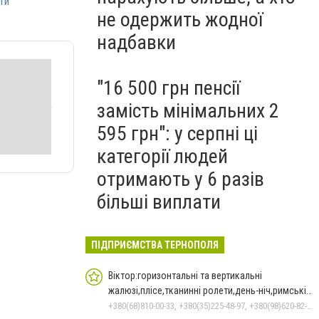
ти
не одержить жодної
надбавки
"16 500 грн пенсії
замість мінімальних 2
595 грн": у серпні ці
категорії людей
отримають у 6 разів
більші виплати
ПІДПРИЄМСТВА ТЕРНОПОЛЯ
Віктор:горизонтальні та вертикальні
жалюзі,плісе,тканинні ролети,день-ніч,римські
штори в Тернополі
+380(68)810-00-33, +380(35)225-48-97, +380(98)620-82-24