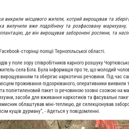
ки викрили місцевого жителя, котрий вирощував та зберіг
а вилучили вже подрібнену та розфасовану марихуану, 
плантацію, де він вирощував заборонені рослини, та насі
acebook-сторінці поліції Тернопільської області.
одів у поле зору співробітників карного розшуку Чортківськ
 житель села Біла. Була інформація про те, що молодий чолов
вирощуванням та зберігає наркотичні речовини. Під час са
 місцем проживання підозрюваного, оперативники виявили 
 та поліетиленовий пакет із речовиною ззовні схожою на ма
ихуани, засоби для вживання наркотиків та фасувальні паке
овмисник облаштував міні-теплицю, де селекціонував забор
ісім кущів дурману", - йдеться у повідомленні.