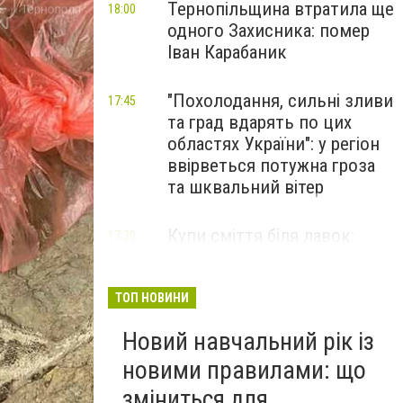
Тернопільщина втратила ще
18:00
одного Захисника: помер
Іван Карабаник
"Похолодання, сильні зливи
17:45
та град вдарять по цих
областях України": у регіон
ввірветься потужна гроза
та шквальний вітер
Купи сміття біля лавок:
17:30
житель Тернопільщини не
стримав емоцій від
побаченого у парку (ВІДЕО)
ТОП НОВИНИ
Новий навчальний рік із
новими правилами: що
зміниться для