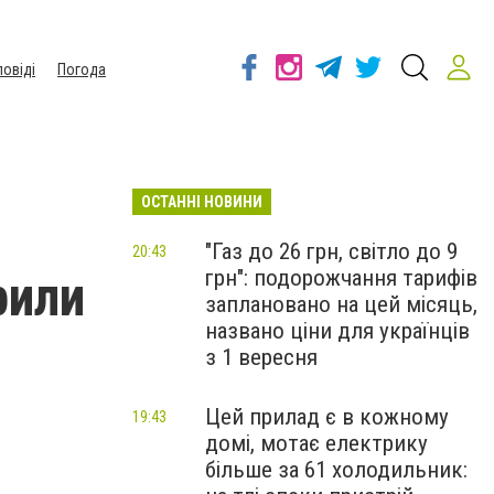
повіді
Погода
ОСТАННІ НОВИНИ
"Газ до 26 грн, світло до 9
20:43
грн": подорожчання тарифів
рили
заплановано на цей місяць,
названо ціни для українців
з 1 вересня
Цей прилад є в кожному
19:43
домі, мотає електрику
більше за 61 холодильник: