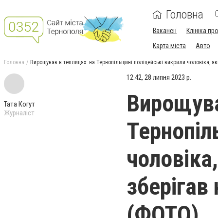
Головна
Вакансії
Клініка пр
Карта міста
Авто
Головна
Вирощував в теплицях: на Тернопільщині поліцейські викрили чоловіка, я
12:42, 28 липня 2023 р.
Вирощува
Тата Когут
Журналіст
Тернопіл
чоловіка
зберігав
(ФОТО)