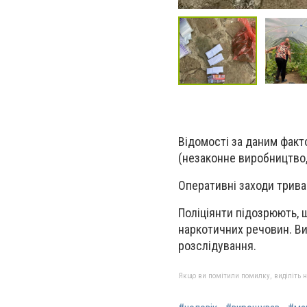
Відомості за даним факт
(незаконне виробництво,
Оперативні заходи трива
Поліціянти підозрюють, 
наркотичних речовин. Ви
розслідування.
Якщо ви помітили помилку, виділіть нео