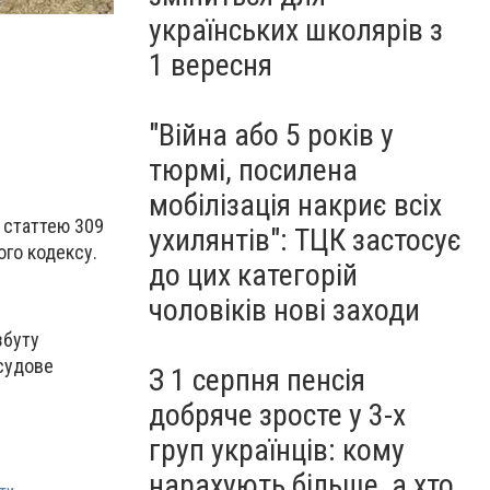
українських школярів з
1 вересня
"Війна або 5 років у
тюрмі, посилена
мобілізація накриє всіх
 статтею 309
ухилянтів": ТЦК застосує
ого кодексу.
до цих категорій
чоловіків нові заходи
збуту
осудове
З 1 серпня пенсія
добряче зросте у 3-х
груп українців: кому
нарахують більше, а хто