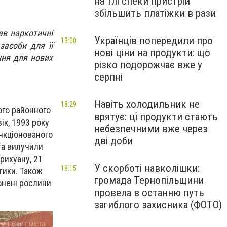
на тлі спеки пристрій
збільшить платіжки в рази
ав наркотичні
Українців попередили про
19:00
засоби для її
нові ціни на продукти: що
ння для нових
різко подорожчає вже у
серпні
Навіть холодильник не
18:29
ого районного
врятує: ці продукти стають
ік, 1993 року
небезпечними вже через
нкціонованого
дві доби
та вилучили
рихуану, 21
У скорботі навколішки:
18:15
тики. Також
громада Тернопільщини
онені рослини
провела в останню путь
загиблого захисника (ФОТО)