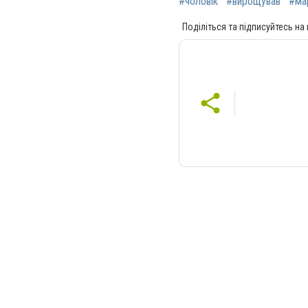
#чоловік
#вирощував
#ма
Поділіться та підписуйтесь на