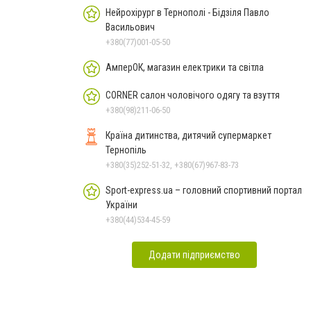
Нейрохірург в Тернополі - Бідзіля Павло
Васильович
+380(77)001-05-50
АмперОК, магазин електрики та світла
CORNER салон чоловічого одягу та взуття
+380(98)211-06-50
Країна дитинства, дитячий супермаркет
Тернопіль
+380(35)252-51-32, +380(67)967-83-73
Sport-express.ua – головний спортивний портал
України
+380(44)534-45-59
Додати підприємство