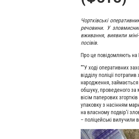
Чортківські оперативни
речовини. У зловмисник
вживання, виявили міні-
посівів.
Про це повідомляють на F
""У ході оперативних зах
відділу поліції потрапив
народження, займається 
обшуку, проведеного за
вісім паперових згортків
упаковку з насінням мар
на власному подвір‘ї зл
– поліцейські вилучили в