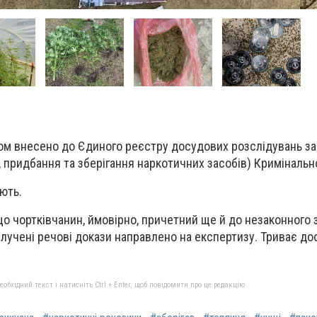
ом внесено до Єдиного реєстру досудових розслідувань за
 придбання та зберігання наркотичних засобів) Кримінальн
ють.
що чортківчанин, ймовірно, причетний ще й до незаконного 
лучені речові докази направлено на експертизу. Триває д
бхідний текст і натисніть Ctrl + Enter, щоб повідомити про це редакцію