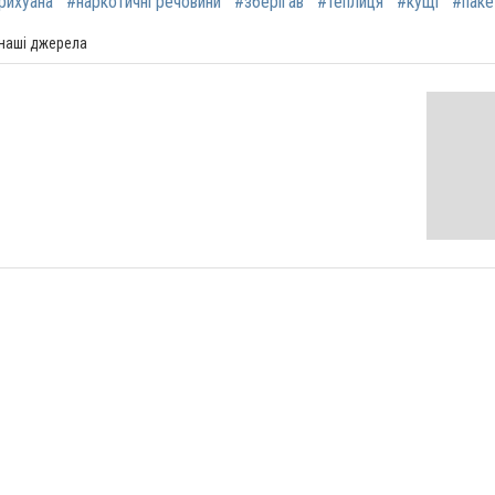
рихуана
#наркотичні речовини
#зберігав
#теплиця
#кущі
#паке
 наші джерела